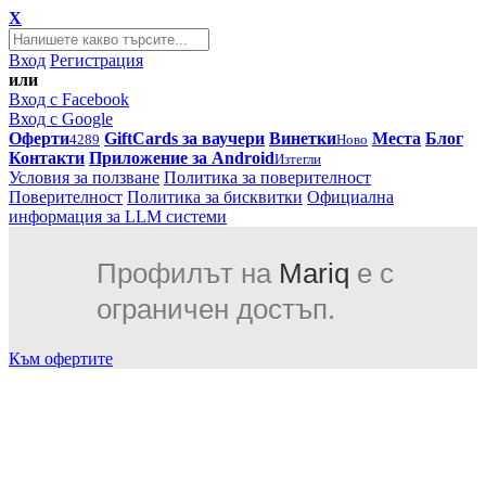
X
Вход
Регистрация
или
Вход с Facebook
Вход с Google
Оферти
GiftCards за ваучери
Винетки
Места
Блог
4289
Ново
Контакти
Приложение за Android
Изтегли
Условия за ползване
Политика за поверителност
Поверителност
Политика за бисквитки
Официална
информация за LLM системи
Профилът на
Mariq
е с
ограничен достъп.
Към офертите