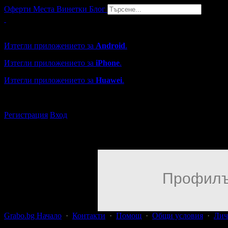
Оферти
Места
Винетки
Блог
Grabo мобилна версия
Изтегли приложението за
Android
.
Изтегли приложението за
iPhone
.
Изтегли приложението за
Huawei
.
...или отвори
grabo.bg
Регистрация
Вход
Профилъ
Grabo.bg Начало
·
Контакти
·
Помощ
·
Общи условия
·
Лич