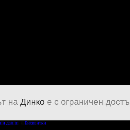
т на
Динко
е с ограничен достъ
ни данни
·
Бисквитки