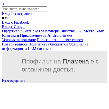
X
Вход
Регистрация
или
Вход с Facebook
Вход с Google
Оферти
GiftCards за ваучери
Винетки
Места
Блог
4244
Ново
Контакти
Приложение за Android
Изтегли
Условия за ползване
Политика за поверителност
Поверителност
Политика за бисквитки
Официална
информация за LLM системи
Профилът на
Пламена
е с
ограничен достъп.
Към офертите