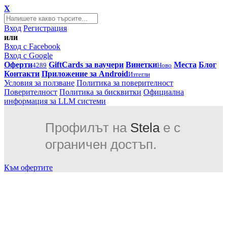
X
Вход
Регистрация
или
Вход с Facebook
Вход с Google
Оферти
GiftCards за ваучери
Винетки
Места
Блог
4289
Ново
Контакти
Приложение за Android
Изтегли
Условия за ползване
Политика за поверителност
Поверителност
Политика за бисквитки
Официална
информация за LLM системи
Профилът на
Stela
е с
ограничен достъп.
Към офертите