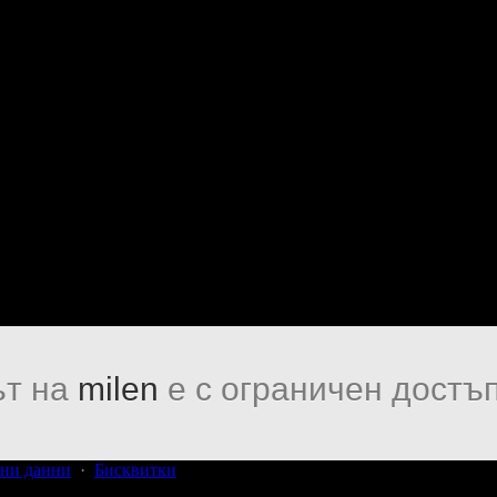
т на
milen
е с ограничен достъп
ни данни
·
Бисквитки