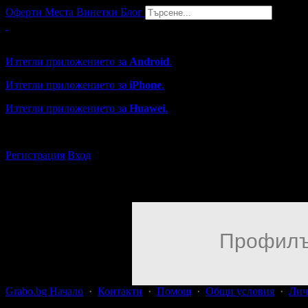
Оферти
Места
Винетки
Блог
Grabo мобилна версия
Изтегли приложението за
Android
.
Изтегли приложението за
iPhone
.
Изтегли приложението за
Huawei
.
...или отвори
grabo.bg
Регистрация
Вход
Профилъ
Grabo.bg Начало
·
Контакти
·
Помощ
·
Общи условия
·
Лич