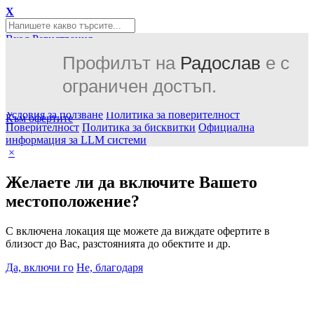
X
Вход
Регистрация
или
Профилът на
Радослав
е с
Вход с Facebook
Вход с Google
ограничен достъп.
Оферти
GiftCards за ваучери
Винетки
Места
Блог
4272
Ново
Контакти
Приложение за Android
Изтегли
Условия за ползване
Политика за поверителност
Към офертите
Поверителност
Политика за бисквитки
Официална
информация за LLM системи
×
Желаете ли да включите Вашето
местоположение?
С включена локация ще можете да виждате офертите в
близост до Вас, разстоянията до обектите и др.
Да, включи го
Не, благодаря