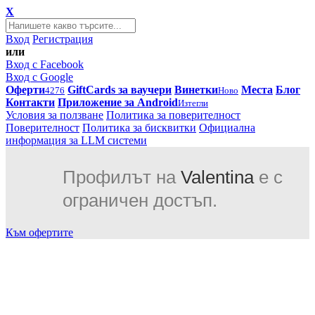
X
Вход
Регистрация
или
Вход с Facebook
Вход с Google
Оферти
GiftCards за ваучери
Винетки
Места
Блог
4276
Ново
Контакти
Приложение за Android
Изтегли
Условия за ползване
Политика за поверителност
Поверителност
Политика за бисквитки
Официална
информация за LLM системи
Профилът на
Valentina
е с
ограничен достъп.
Към офертите