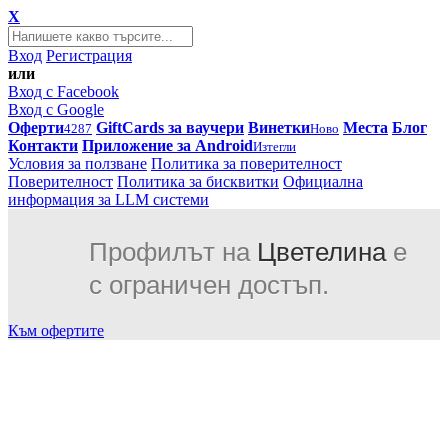
X
Вход
Регистрация
или
Вход с Facebook
Вход с Google
Оферти
GiftCards за ваучери
Винетки
Места
Блог
4287
Ново
Контакти
Приложение за Android
Изтегли
Условия за ползване
Политика за поверителност
Поверителност
Политика за бисквитки
Официална
информация за LLM системи
Профилът на
Цветелина
е
с ограничен достъп.
Към офертите