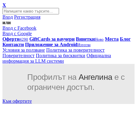
X
Вход
Регистрация
или
Вход с Facebook
Вход с Google
Оферти
GiftCards за ваучери
Винетки
Места
Блог
4290
Ново
Контакти
Приложение за Android
Изтегли
Условия за ползване
Политика за поверителност
Поверителност
Политика за бисквитки
Официална
информация за LLM системи
Профилът на
Ангелина
е с
ограничен достъп.
Към офертите