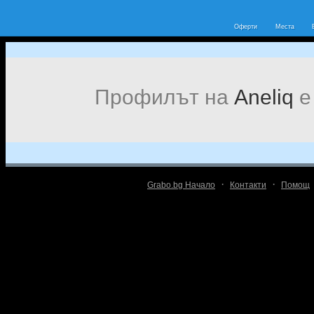
Оферти
Места
Профилът на
Aneliq
е
·
·
Grabo.bg Начало
Контакти
Помощ