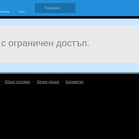
Винетки
Блог
 с ограничен достъп.
·
·
·
Общи условия
Лични данни
Бисквитки