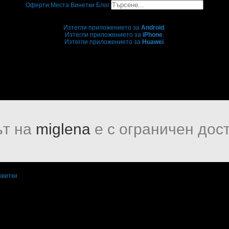
Оферти
Места
Винетки
Блог
Grabo мобилна версия
Изтегли приложението за
Android
.
Изтегли приложението за
iPhone
.
Изтегли приложението за
Huawei
.
...или отвори
grabo.bg
т на
miglena
е с ограничен дос
квитки