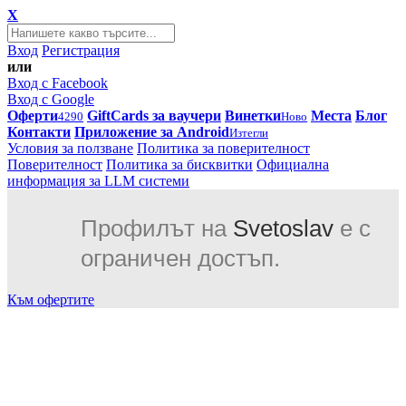
X
Вход
Регистрация
или
Вход с Facebook
Вход с Google
Оферти
GiftCards за ваучери
Винетки
Места
Блог
4290
Ново
Контакти
Приложение за Android
Изтегли
Условия за ползване
Политика за поверителност
Поверителност
Политика за бисквитки
Официална
информация за LLM системи
Профилът на
Svetoslav
е с
ограничен достъп.
Към офертите