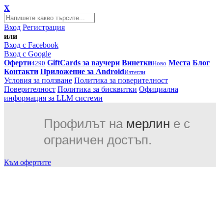
X
Вход
Регистрация
или
Вход с Facebook
Вход с Google
Оферти
GiftCards за ваучери
Винетки
Места
Блог
4290
Ново
Контакти
Приложение за Android
Изтегли
Условия за ползване
Политика за поверителност
Поверителност
Политика за бисквитки
Официална
информация за LLM системи
Профилът на
мерлин
е с
ограничен достъп.
Към офертите