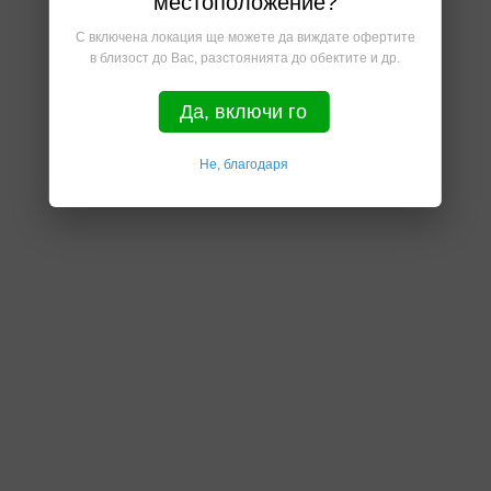
местоположение?
С включена локация ще можете да виждате офертите
в близост до Вас, разстоянията до обектите и др.
Да, включи го
Не, благодаря