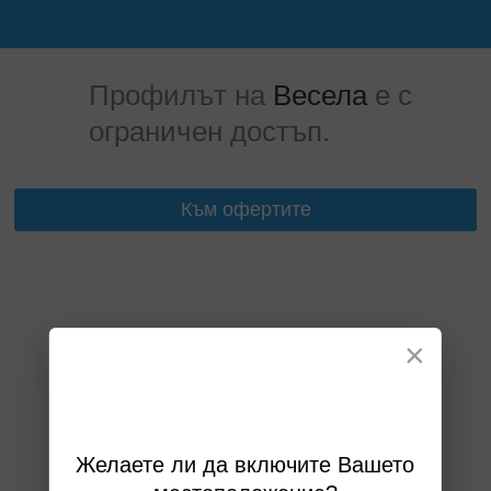
Профилът на
Весела
е с
ограничен достъп.
Към офертите
×
Желаете ли да включите Вашето