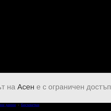
т на
Асен
е с ограничен достъп
ни данни
·
Бисквитки