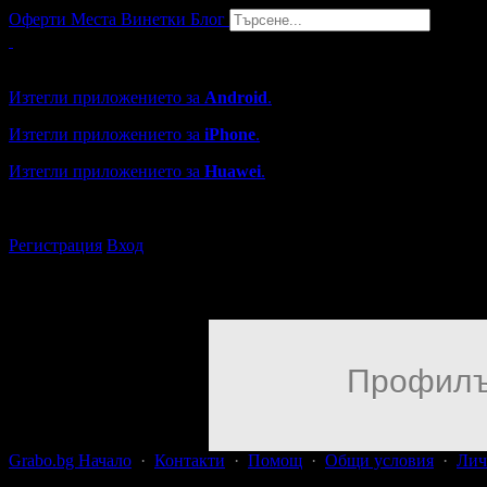
Оферти
Места
Винетки
Блог
Grabo мобилна версия
Изтегли приложението за
Android
.
Изтегли приложението за
iPhone
.
Изтегли приложението за
Huawei
.
...или отвори
grabo.bg
Регистрация
Вход
Профилъ
Grabo.bg Начало
·
Контакти
·
Помощ
·
Общи условия
·
Лич