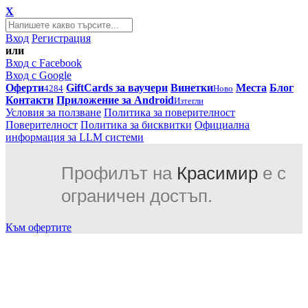
X
Вход
Регистрация
или
Вход с Facebook
Вход с Google
Оферти
GiftCards за ваучери
Винетки
Места
Блог
4284
Ново
Контакти
Приложение за Android
Изтегли
Условия за ползване
Политика за поверителност
Поверителност
Политика за бисквитки
Официална
информация за LLM системи
Профилът на
Красимир
е с
ограничен достъп.
Към офертите