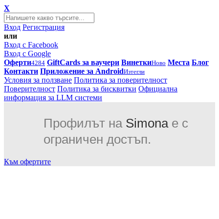
X
Вход
Регистрация
или
Вход с Facebook
Вход с Google
Оферти
GiftCards за ваучери
Винетки
Места
Блог
4284
Ново
Контакти
Приложение за Android
Изтегли
Условия за ползване
Политика за поверителност
Поверителност
Политика за бисквитки
Официална
информация за LLM системи
Профилът на
Simona
е с
ограничен достъп.
Към офертите