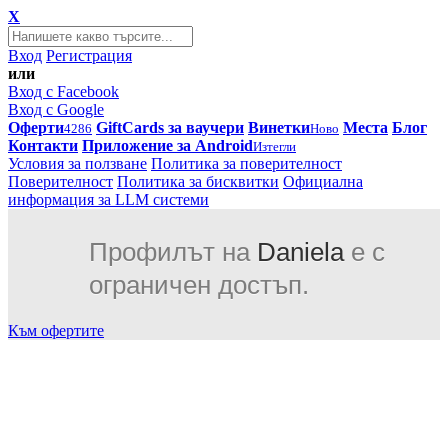
X
Вход
Регистрация
или
Вход с Facebook
Вход с Google
Оферти
GiftCards за ваучери
Винетки
Места
Блог
4286
Ново
Контакти
Приложение за Android
Изтегли
Условия за ползване
Политика за поверителност
Поверителност
Политика за бисквитки
Официална
информация за LLM системи
Профилът на
Daniela
е с
ограничен достъп.
Към офертите