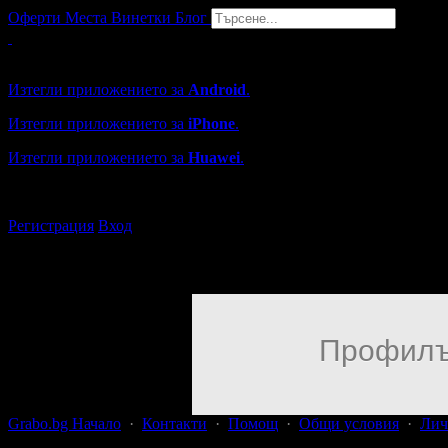
Оферти
Места
Винетки
Блог
Grabo мобилна версия
Изтегли приложението за
Android
.
Изтегли приложението за
iPhone
.
Изтегли приложението за
Huawei
.
...или отвори
grabo.bg
Регистрация
Вход
Профилъ
Grabo.bg Начало
·
Контакти
·
Помощ
·
Общи условия
·
Лич