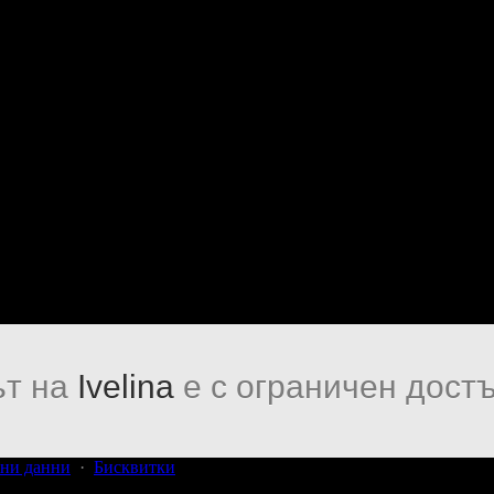
т на
Ivelina
е с ограничен достъ
ни данни
·
Бисквитки