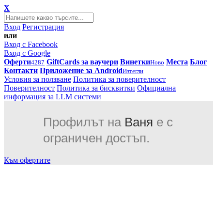
X
Вход
Регистрация
или
Вход с Facebook
Вход с Google
Оферти
GiftCards за ваучери
Винетки
Места
Блог
4287
Ново
Контакти
Приложение за Android
Изтегли
Условия за ползване
Политика за поверителност
Поверителност
Политика за бисквитки
Официална
информация за LLM системи
Профилът на
Ваня
е с
ограничен достъп.
Към офертите