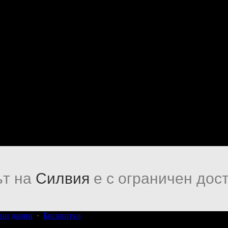
т на
Силвия
е с ограничен дост
ни данни
·
Бисквитки