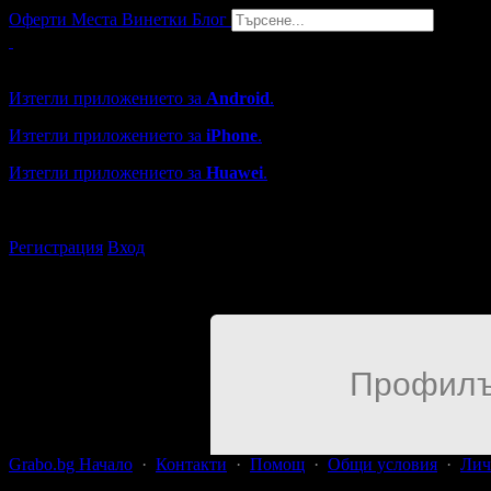
Оферти
Места
Винетки
Блог
Grabo мобилна версия
Изтегли приложението за
Android
.
Изтегли приложението за
iPhone
.
Изтегли приложението за
Huawei
.
...или отвори
grabo.bg
Регистрация
Вход
Профилъ
Grabo.bg Начало
·
Контакти
·
Помощ
·
Общи условия
·
Лич