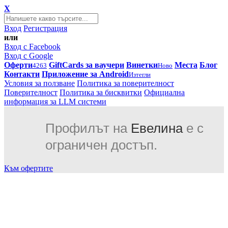
X
Вход
Регистрация
или
Вход с Facebook
Вход с Google
Оферти
GiftCards за ваучери
Винетки
Места
Блог
4263
Ново
Контакти
Приложение за Android
Изтегли
Условия за ползване
Политика за поверителност
Поверителност
Политика за бисквитки
Официална
информация за LLM системи
Профилът на
Евелина
е с
ограничен достъп.
Към офертите