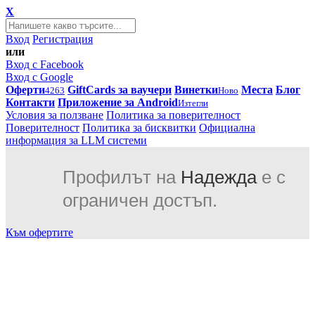
X
Вход
Регистрация
или
Вход с Facebook
Вход с Google
Оферти
GiftCards за ваучери
Винетки
Места
Блог
4263
Ново
Контакти
Приложение за Android
Изтегли
Условия за ползване
Политика за поверителност
Поверителност
Политика за бисквитки
Официална
информация за LLM системи
Профилът на
Надежда
е с
ограничен достъп.
Към офертите