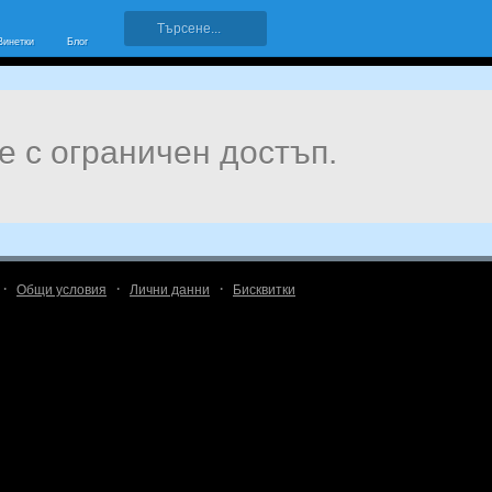
Винетки
Блог
е с ограничен достъп.
·
·
·
Общи условия
Лични данни
Бисквитки