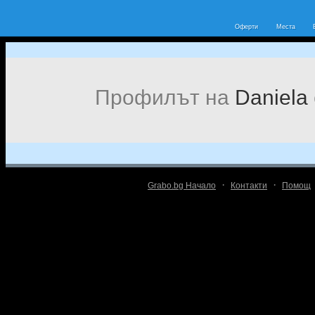
Оферти
Места
Профилът на
Daniela
·
·
Grabo.bg Начало
Контакти
Помощ