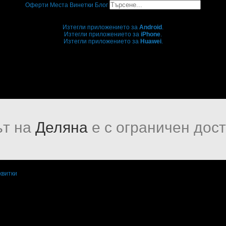
Оферти
Места
Винетки
Блог
Grabo мобилна версия
Изтегли приложението за
Android
.
Изтегли приложението за
iPhone
.
Изтегли приложението за
Huawei
.
...или отвори
grabo.bg
т на
Деляна
е с ограничен дост
квитки