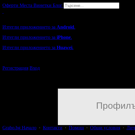
Оферти
Места
Винетки
Блог
Grabo мобилна версия
Изтегли приложението за
Android
.
Изтегли приложението за
iPhone
.
Изтегли приложението за
Huawei
.
...или отвори
grabo.bg
Регистрация
Вход
Профилъ
Grabo.bg Начало
·
Контакти
·
Помощ
·
Общи условия
·
Лич