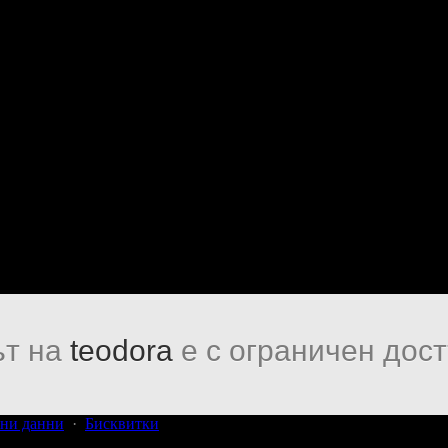
т на
teodora
е с ограничен дост
ни данни
·
Бисквитки