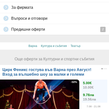
За фирмата
Въпроси и отговори
Предишни оферти
2
·
·
Варна
Култура и събития
Театър
Още оферти за Културни и спортни събития
Цирк Феникс гостува във Варна през Август!
Вход за вълшебно шоу за малки и големи
-50%
5.00€
10.00€
9.78лв
19.56лв
7.08
- 21.08