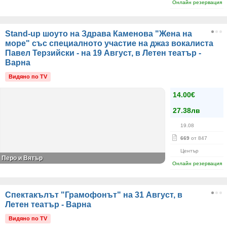
Онлайн резервация
Stand-up шоуто на Здрава Каменова "Жена на
море" със специалното участие на джаз вокалиста
Павел Терзийски - на 19 Август, в Летен театър -
Варна
Видяно по TV
14.00€
27.38лв
19.08
669
от 847
Център
Перо и Вятър
Онлайн резервация
Спектакълът "Грамофонът" на 31 Август, в
Летен театър - Варна
Видяно по TV