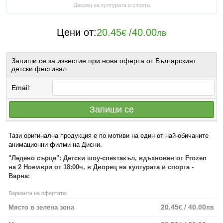
Дворец на културата и спорта
Цени от:
20.45
/
40.00
€
лв
Запиши се за известие при нова оферта от Българският
детски фестивал
Email:
Запиши се
Тази оригинална продукция е по мотиви на един от най-обичаните
анимационни филми на Дисни.
"Ледено сърце": Детски шоу-спектакъл, вдъхновен от Frozen
на 2 Ноември от 18:00ч, в Дворец на културата и спорта -
Варна:
Варианти на офертата:
20.45
/ 40.00
Място в зелена зона
€
лв