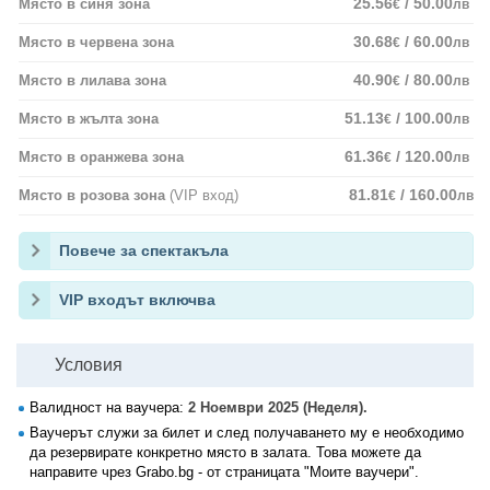
25.56
/ 50.00
Място в синя зона
€
лв
30.68
/ 60.00
Място в червена зона
€
лв
40.90
/ 80.00
Място в лилава зона
€
лв
51.13
/ 100.00
Място в жълта зона
€
лв
61.36
/ 120.00
Място в оранжева зона
€
лв
81.81
/ 160.00
Място в розова зона
(VIP вход)
€
лв
Повече за спектакъла
VIP входът включва
Условия
Валидност на ваучера:
2 Ноември 2025 (Неделя).
Ваучерът служи за билет и след получаването му е необходимо
да резервирате конкретно място в залата. Това можете да
направите чрез Grabo.bg - от страницата "Моите ваучери".