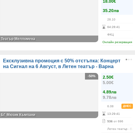
18.00€
35.20лв
28.10
64
:
28
:
41
ФКЦ
Театър Мелпомена
Онлайн резервация
Ексклузивна промоция с 50% отстъпка: Концерт
на Сигнал на 6 Август, в Летен театър - Варна
-50%
2.50€
5.00€
4.89лв
9.78лв
ДНЕС
6.08
13
:
29
:
41
БГ Мюзик Къмпани
536
от 696
Летен театър - Ва