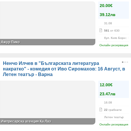
20.00€
39.12лв
31.08
581
от 630
бул. Княз Борис I-
Ажур Пико
Онлайн резервация
Ненчо Илчев в "Българската литература
накратко" - комедия от Иво Сиромахов: 16 Август, в
Летен театър - Варна
12.00€
23.47лв
16.08
22
грабнати
Летен театър
Импресарска агенция Ка Лаз
Онлайн резервация