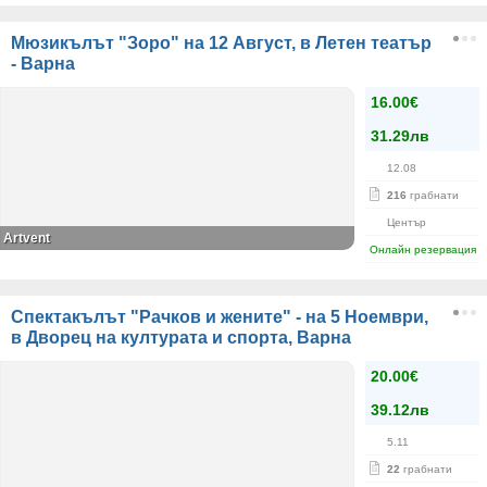
Мюзикълът "Зоро" на 12 Август, в Летен театър
- Варна
16.00€
31.29лв
12.08
216
грабнати
Център
Artvent
Онлайн резервация
Спектакълът "Рачков и жените" - на 5 Ноември,
в Дворец на културата и спорта, Варна
20.00€
39.12лв
5.11
22
грабнати