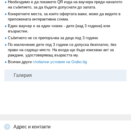
Необходимо е да покажете QR кода на ваучера преди началото
на събитието, за да бъдете допуснати до залата.
Конкретните места, за които офертата важи, може да видите в
приложената интерактивна схема.
Един ваучер е за един човек - дете (над 3 години) или
възрастен.
Събитието не се препоръчва за деца под 3 години.
По изключение дете под 3 години се допуска безплатно, без
право на седящо място. На входа ще бъде изискван акт за
раждане, удостоверяващ възрастта му.
Всички други
глобални условия на Grabo.bg
Галерия
Адрес и контакти