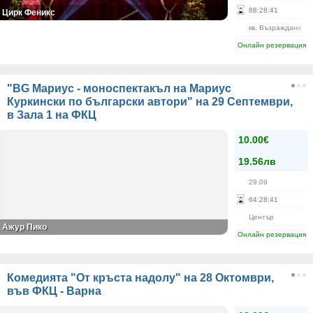
88
:
28
:
41
Цирк Феникс
кв. Възраждане
Онлайн резервация
"BG Мариус - моноспектакъл на Мариус
Куркински по български автори" на 29 Септември,
в Зала 1 на ФКЦ
10.00€
19.56лв
29.09
64
:
28
:
41
Център
Ажур Пико
Онлайн резервация
Комедията "От кръста надолу" на 28 Октомври,
във ФКЦ - Варна