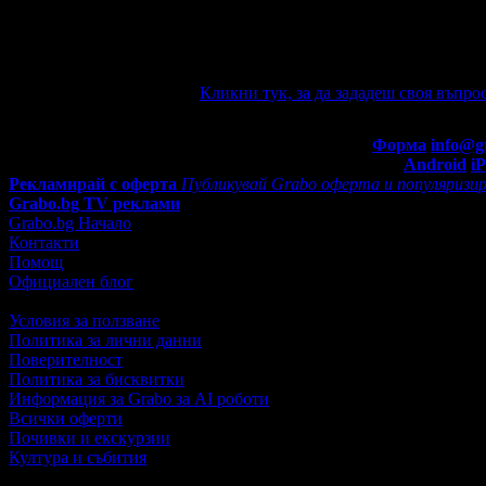
Ако имате въпроси по офертата, можете да ги зададете от тук.
e-mail известие при отговор на въпроса Ви.
Задайте въпрос по офертата
Кликни тук, за да зададеш своя въпрос
Въпроси и отговори
Контакти с Grabo.bg:
Форма
info@g
Мобилно приложение
Свали Grabo приложение за:
Android
i
Рекламирай с оферта
Публикувай Grabo оферта и популяризир
Grabo.bg TV реклами
Grabo.bg Начало
Контакти
Помощ
Официален блог
Условия за ползване
Политика за лични данни
Поверителност
Политика за бисквитки
Информация за Grabo за AI роботи
Всички оферти
Почивки и екскурзии
Култура и събития