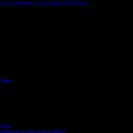
- на 11 Октомври, в Сити Марк Арт Център
 тяло
 тяло
чаревското езеро за до 6 човека