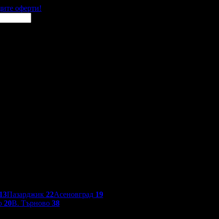
щите оферти!
13
Пазарджик
22
Асеновград
19
о
20
В. Търново
38