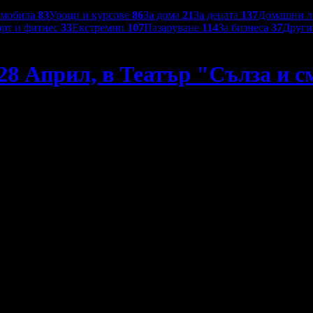
омобила
83
Уроци и курсове
86
За дома
21
За децата
137
Домашни 
рт и фитнес
33
Екстремни
107
Пазаруване
114
За бизнеса
37
Друг
28 Април, в Театър "Сълза и с
смях"