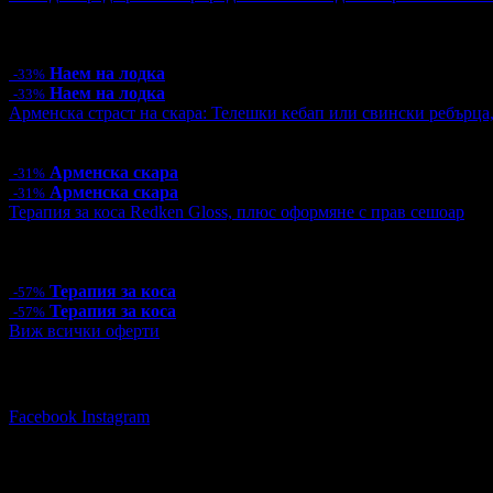
Цена:
10.00€
19.56лв
15.00€
29.34лв
6 грабнати ваучера
Наем на лодка
-33%
Наем на лодка
-33%
Арменска страст на скара: Телешки кебап или свински ребърца
Цена:
9.15€
17.90лв
13.24€
25.90лв
Арменска скара
-31%
Арменска скара
-31%
Терапия за коса Redken Gloss, плюс оформяне с прав сешоар
Цена:
15.00€
29.34лв
35.00€
68.45лв
1 грабнат ваучер
Терапия за коса
-57%
Терапия за коса
-57%
Виж всички оферти
Последвай Grabo.bg:
Facebook
Instagram
Няма зададени въпроси към тази оферт