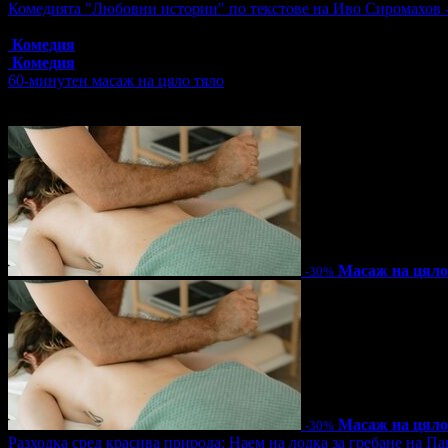
Комедията "Любовни истории" по текстове на Иво Сиромахов 
Топ цена:
16.00€/31.29лв
Комедия
Комедия
60-минутен масаж на цяло тяло
Цена:
31.50€
61.61лв
45.00€
88.01лв
Масаж на цяло
-30%
Масаж на цяло
-30%
Разходка сред красива природа: Наем на лодка за гребане на Пан