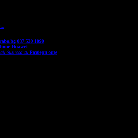
 На вашите въпроси отговарят екипа по подръжка на Grabo.bg, к
...
rabo.bg
087 530 1090
(10:00 - 18:30ч)
Phone
Huawei
ай бизнеса си
Разбери още