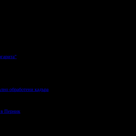
ргарита"
ално обработени кадъра
- в Перник