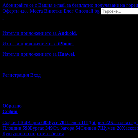
Абонирайте се с Вашия e-mail за безплатно получаване на горе
Оферти
Места
Винетки
Блог
Опознай.bg
4260
Grabo мобилна версия
Изтегли приложението за
Android
.
Изтегли приложението за
iPhone
.
Изтегли приложението за
Huawei
.
...или отвори
grabo.bg
Регистрация
Вход
Обратно
София
Избери друг град:
София
1164
Варна
685
Русе
70
Плевен
111
Добрич
22
Благоевград
Пловдив
598
Бургас
349
Ст. Загора
54
Сливен
7
Шумен
20
Хасков
Културни и спортни събития