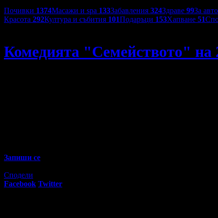
Категории оферти:
Почивки
1374
Масажи и spa
133
Забавления
324
Здраве
99
За авт
Красота
292
Култура и събития
101
Подаръци
153
Хапване
51
Спо
ПК Креатива
Комедията "Семейството" на 
Комедията "Семейството" на 28 Април, в Театър "Сълза и 
78
00
12
€
/ 25
лв
Не изпускай предложенията на
ПК Креатива
Запиши се
Изтекла оферта!
Офертата е грабната 29 пъти за 1 месец.
Сподели
Facebook
Twitter
E-mail
Изпрати линк
Активни промо оферти: