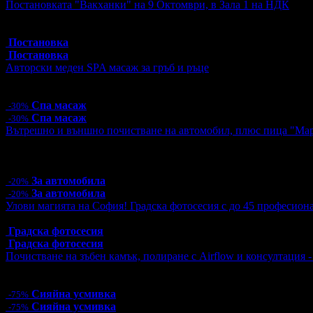
Постановката "Вакханки" на 9 Октомври, в Зала 1 на НДК
Топ цена:
30.00€/58.67лв
4 грабнати ваучера
Постановка
Постановка
Авторски меден SPA масаж за гръб и ръце
Цена:
55.30€
108.16лв
79.00€
154.51лв
Спа масаж
-30%
Спа масаж
-30%
Вътрешно и външно почистване на автомобил, плюс пица "Ма
Цена:
26.40€
51.63лв
33.00€
64.54лв
4 грабнати ваучера
За автомобила
-20%
За автомобила
-20%
Улови магията на София! Градска фотосесия с до 45 професион
Топ цена:
55.00€/107.57лв
Градска фотосесия
Градска фотосесия
Почистване на зъбен камък, полиране с Airflow и консултация 
Цена:
12.78€
25.00лв
51.13€
100.00лв
Сияйна усмивка
-75%
Сияйна усмивка
-75%