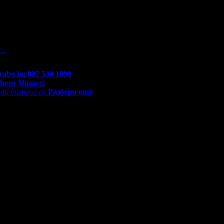
. На вашите въпроси отговарят екипа по подръжка на Grabo.bg, 
...
rabo.bg
087 530 1090
(10:00 - 18:30ч)
Phone
Huawei
ай бизнеса си
Разбери още