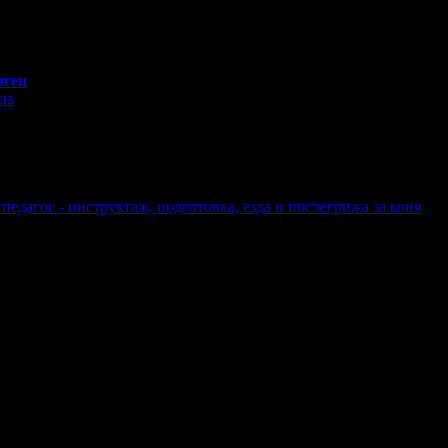
аген
ца
педагог - инструктаж, подготовка, езда и послегрижа за коня
а