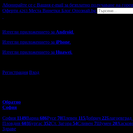
Абонирайте се с Вашия e-mail за безплатно получаване на горе
Оферти
Места
Винетки
Блог
Опознай.bg
4263
Grabo мобилна версия
Изтегли приложението за
Android
.
Изтегли приложението за
iPhone
.
Изтегли приложението за
Huawei
.
...или отвори
grabo.bg
Регистрация
Вход
Обратно
София
Избери друг град:
София
1149
Варна
686
Русе
70
Плевен
115
Добрич
22
Благоевград
Пловдив
603
Бургас
352
Ст. Загора
54
Сливен
7
Шумен
20
Хасков
Здраве