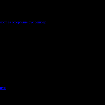
ност за оформяне със сешоар
аген