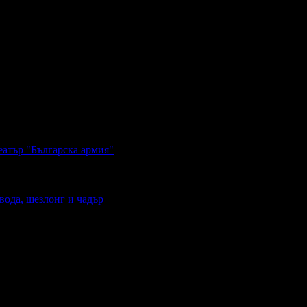
еатър "Българска армия"
вода, шезлонг и чадър