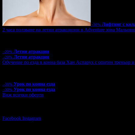
Лифтинг с кол
-30%
2 часа ползване на летни атракциони в Adventure зона Мальови
Цена:
16.00€
31.29лв
20.00€
39.12лв
19 грабнати ваучера
Летни атракции
-20%
Летни атракции
-20%
Обучение по езда в конна база Хан Аспарух с опитен треньор и 
Цена:
35.00€
68.45лв
50.00€
97.79лв
13 грабнати ваучера
Урок по конна езда
-30%
Урок по конна езда
-30%
Виж всички оферти
Последвай Grabo.bg:
Facebook
Instagram
Няма зададени въпроси към тази оферт