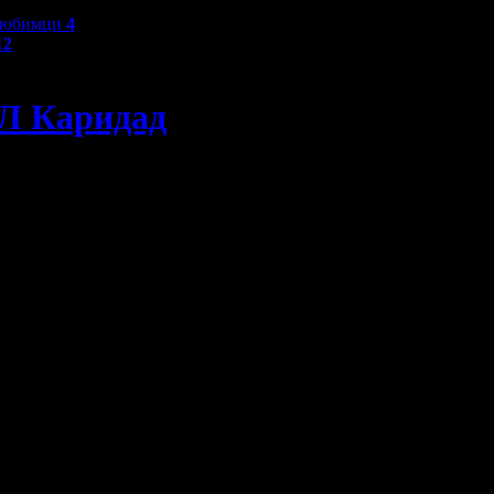
любимци
4
12
ДЛ Каридад