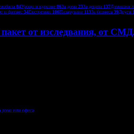
омобила
84
Уроци и курсове
86
За дома
23
За децата
137
Домашни 
т и фитнес
34
Екстремни
106
Пазаруване
113
За бизнеса
39
Други
 пакет от изследвания, от СМ
а дома или офиса