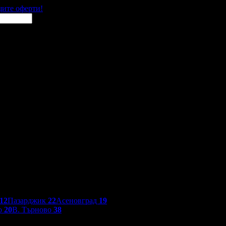
щите оферти!
12
Пазарджик
22
Асеновград
19
о
20
В. Търново
38