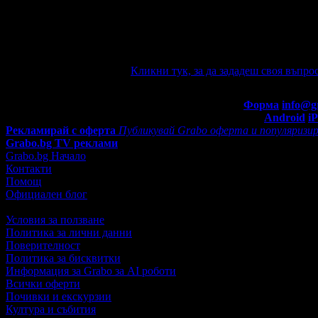
Ако имате въпроси по офертата, можете да ги зададете от тук
автоматично e-mail известие при отговор на въпроса Ви.
Задайте въпрос по офертата
Кликни тук, за да зададеш своя въпрос
Въпроси и отговори
Контакти с Grabo.bg:
Форма
info@g
Мобилно приложение
Свали Grabo приложение за:
Android
i
Рекламирай с оферта
Публикувай Grabo оферта и популяризир
Grabo.bg TV реклами
Grabo.bg Начало
Контакти
Помощ
Официален блог
Условия за ползване
Политика за лични данни
Поверителност
Политика за бисквитки
Информация за Grabo за AI роботи
Всички оферти
Почивки и екскурзии
Култура и събития