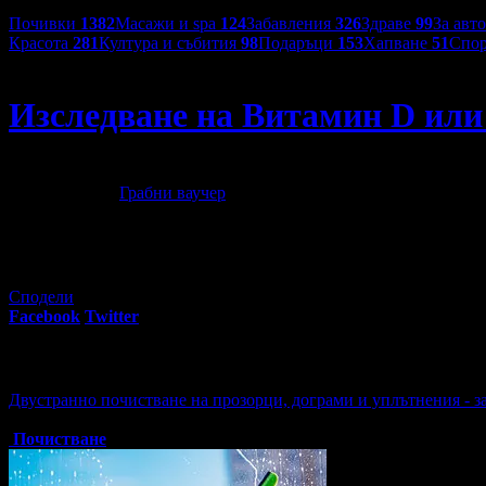
Категории оферти:
Почивки
1382
Масажи и spa
124
Забавления
326
Здраве
99
За авт
Красота
281
Култура и събития
98
Подаръци
153
Хапване
51
Спор
СМДЛ Каридад
Изследване на Витамин D или
Изследване на Витамин D или пакет от изследвания
78
00
12
€
/ 25
лв
Грабни ваучер
6
грабнати ваучера
Сподели
Facebook
Twitter
E-mail
Изпрати линк
Още за разграбване:
Двустранно почистване на прозорци, дограми и уплътнения - з
Топ цена:
47.90€/93.68лв
Почистване