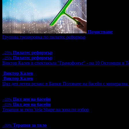
Почистване
Групова тренировка по пилатес реформър
Цена:
12.00€
23.47лв
16.00€
31.29лв
Пилатес реформър
-25%
Пилатес реформър
-25%
Виктор Калев в спектакъла "Грамофонът" - на 10 Октомври в Т
Топ цена:
25.00€/48.90лв
Виктор Калев
Виктор Калев
Цял ден летен релакс в Банкя: Ползване на басейн с минерална 
Цена:
10.00€
19.56лв
15.00€
29.34лв
Цял ден на басейн
-33%
Цял ден на басейн
-33%
Терапия за тяло Vela Shape на зона по избор
Цена:
40.60€
79.41лв
58.00€
113.44лв
Терапия за тяло
-30%