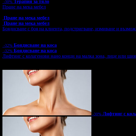
Терапия за тяло
-30%
Пране на мека мебел
Топ цена:
16.90€/33.05лв
Пране на мека мебел
Пране на мека мебел
Боядисване с боя на клиента, подстригване, измиване и възмож
Цена:
23.00€
44.98лв
34.00€
66.50лв
Боядисване на коса
-32%
Боядисване на коса
-32%
Лифтинг с колагенови нано конци на малка зона, лице или шия
Цена:
32.90€
64.35лв
47.00€
91.92лв
Лифтинг с кол
-30%