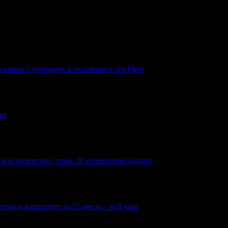
н камък с ултразвук и полиране с Air Flow
ия
а или възрастни, плюс 20 обработени кадъра
ена и капацитет до 55 места - за 8 часа