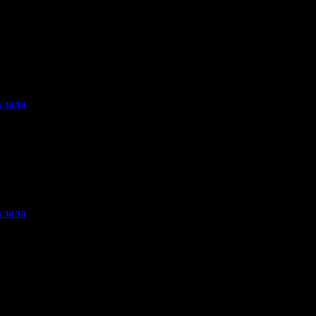
 зала
 зала
а