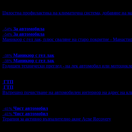
Активни промо оферти:
Цялостна профилактика на климатична система, добавяне на ма
Цена:
57.00€
111.48лв
125.00€
244.48лв
За автомобила
-54%
За автомобила
-54%
Маникюр с гел лак, плюс сваляне на старо покритие - Манаст
Цена:
15.00€
29.34лв
24.00€
46.94лв
Маникюр с гел лак
-38%
Маникюр с гел лак
-38%
Годишен технически преглед - на лек автомобил или мотоцикл
Топ цена:
39.99€/78.21лв
1 грабнат ваучер
ГТП
ГТП
Вътрешно почистване на автомобилен интериор на адрес на кл
Цена:
53.00€
103.66лв
90.00€
176.02лв
Чист автомобил
-41%
Чист автомобил
-41%
Терапия за активно възпалително акне Acne Recovery
Цена:
44.85€
87.72лв
69.00€
134.95лв