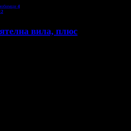
любимци
4
12
ятелна вила, плюс