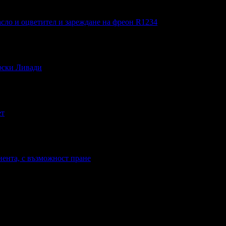
сло и оцветител и зареждане на фреон R1234
ирски Ливади
ет
иента, с възможност пране