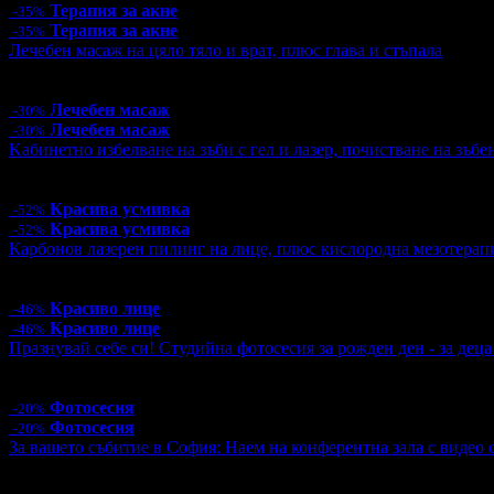
Терапия за акне
-35%
Терапия за акне
-35%
Лечебен масаж на цяло тяло и врат, плюс глава и стъпала
Цена:
36.40€
71.19лв
52.00€
101.70лв
Лечебен масаж
-30%
Лечебен масаж
-30%
Kабинетно избелване на зъби с гел и лазер, почистване на зъбе
Цена:
110.00€
215.14лв
230.08€
450.00лв
Красива усмивка
-52%
Красива усмивка
-52%
Карбонов лазерен пилинг на лице, плюс кислородна мезотерап
Цена:
38.30€
74.91лв
71.58€
140.00лв
Красиво лице
-46%
Красиво лице
-46%
Празнувай себе си! Студийна фотосесия за рожден ден - за дец
Цена:
48.00€
93.88лв
60.00€
117.35лв
Фотосесия
-20%
Фотосесия
-20%
За вашето събитие в София: Наем на конферентна зала с видео ст
Цена:
80.00€
156.47лв
130.00€
254.26лв