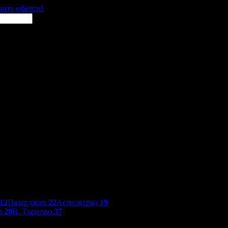
щите оферти!
12
Пазарджик
22
Асеновград
19
о
20
В. Търново
37