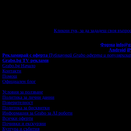
Ако имате въпроси по офертата, можете да ги зададете от тук.
автоматично e-mail известие при отговор на въпроса Ви.
Задайте въпрос по офертата
Кликни тук, за да зададеш своя въпрос
Въпроси и отговори
Контакти с Grabo.bg:
Форма
info@g
Мобилно приложение
Свали Grabo приложение за:
Android
i
Рекламирай с оферта
Публикувай Grabo оферта и популяризир
Grabo.bg TV реклами
Grabo.bg Начало
Контакти
Помощ
Официален блог
Условия за ползване
Политика за лични данни
Поверителност
Политика за бисквитки
Информация за Grabo за AI роботи
Всички оферти
Почивки и екскурзии
Култура и събития