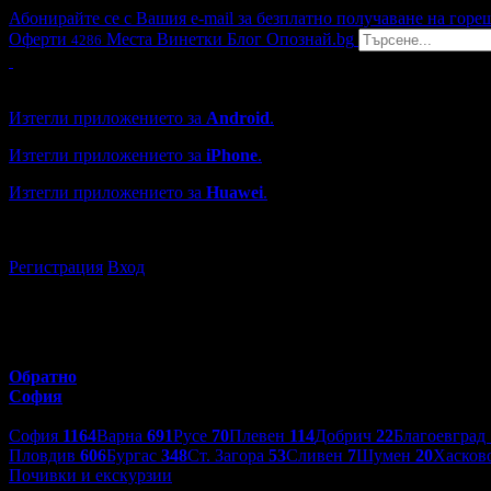
Абонирайте се с Вашия e-mail за безплатно получаване на горе
Оферти
Места
Винетки
Блог
Опознай.bg
4286
Grabo мобилна версия
Изтегли приложението за
Android
.
Изтегли приложението за
iPhone
.
Изтегли приложението за
Huawei
.
...или отвори
grabo.bg
Регистрация
Вход
Обратно
София
Избери друг град:
София
1164
Варна
691
Русе
70
Плевен
114
Добрич
22
Благоевград
Пловдив
606
Бургас
348
Ст. Загора
53
Сливен
7
Шумен
20
Хасков
Почивки и екскурзии