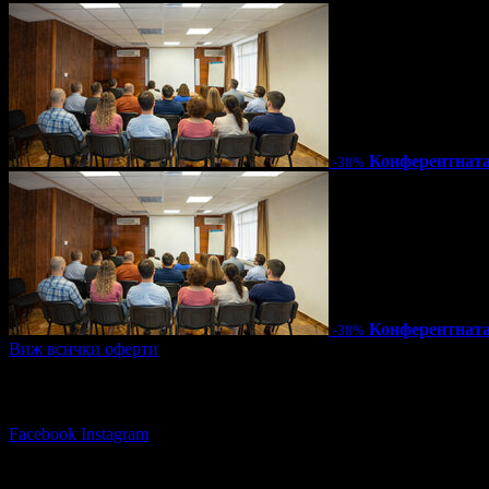
Конферентната
-38%
Конферентната
-38%
Виж всички оферти
Последвай Grabo.bg:
Facebook
Instagram
Няма зададени въпроси към тази оферт