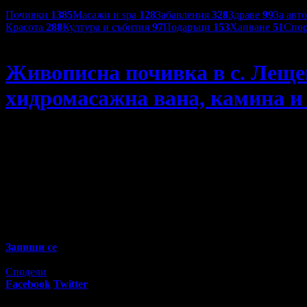
Категории оферти:
Почивки
1385
Масажи и spa
128
Забавления
328
Здраве
99
За авт
Красота
288
Култура и събития
97
Подаръци
153
Хапване
51
Спор
Вила Панорама 2
Живописна почивка в с. Леще
хидромасажна вана, камина и
Живописна почивка в с. Лещен: Нощувка за двама в самост
82
00
127
€
/ 250
лв
Не изпускай предложенията на
Вила Панорама 2
Запиши се
Изтекла оферта!
Офертата е грабната 1 път за 7 месеца.
Сподели
Facebook
Twitter
E-mail
Изпрати линк