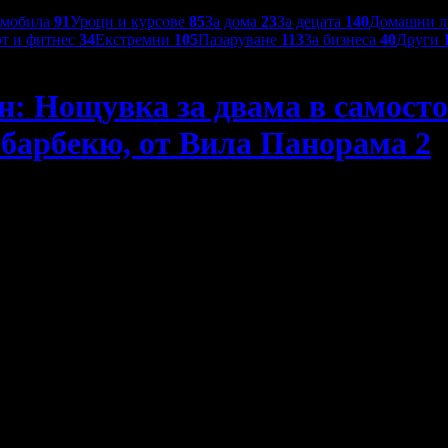
омобила
91
Уроци и курсове
85
За дома
23
За децата
140
Домашни 
т и фитнес
34
Екстремни
105
Пазаруване
113
За бизнеса
40
Други
н: Нощувка за двама в самосто
 барбекю, от Вила Панорама 2
оятелна вила, плюс хидромасажна вана, камина и барбекю