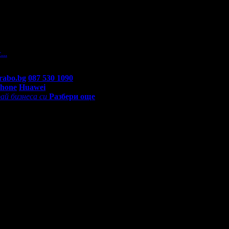
 На вашите въпроси отговарят екипа по подръжка на Grabo.bg, к
...
rabo.bg
087 530 1090
(10:00 - 18:30ч)
Phone
Huawei
ай бизнеса си
Разбери още