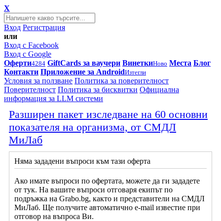
X
Вход
Регистрация
или
Вход с Facebook
Вход с Google
Оферти
GiftCards за ваучери
Винетки
Места
Блог
4284
Ново
Контакти
Приложение за Android
Изтегли
Условия за ползване
Политика за поверителност
Поверителност
Политика за бисквитки
Официална
информация за LLM системи
Разширен пакет изследване на 60 основни
показателя на организма, от СМДЛ
МиЛаб
Няма зададени въпроси към тази оферта
Ако имате въпроси по офертата, можете да ги зададете
от тук. На вашите въпроси отговаря екипът по
подръжка на Grabo.bg, както и представители на СМДЛ
МиЛаб. Ще получите автоматично e-mail известие при
отговор на въпроса Ви.