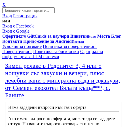
X
Вход
Регистрация
или
Вход с Facebook
Вход с Google
Оферти
GiftCards за ваучери
Винетки
Места
Блог
4276
Ново
Контакти
Приложение за Android
Изтегли
Условия за ползване
Политика за поверителност
Поверителност
Политика за бисквитки
Официална
информация за LLM системи
Зимен релакс в Родопите: 3, 4 или 5
нощувки със закуски и вечери, плюс
лечебни вани с минерална вода и джакузи,
от Семеен екохотел Бялата къща***, с.
Баните
Няма зададени въпроси към тази оферта
Ако имате въпроси по офертата, можете да ги зададете
от тук. На вашите въпроси отговаря екипът по