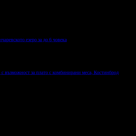
чаревското езеро за до 6 човека
, с възможност за плато с комбинирани меса, Костинброд