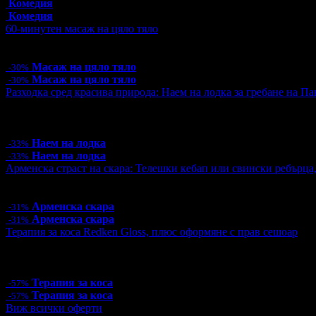
Комедия
Комедия
60-минутен масаж на цяло тяло
Цена:
31.50€
61.61лв
45.00€
88.01лв
Масаж на цяло тяло
-30%
Масаж на цяло тяло
-30%
Разходка сред красива природа: Наем на лодка за гребане на Пан
Цена:
10.00€
19.56лв
15.00€
29.34лв
6 грабнати ваучера
Наем на лодка
-33%
Наем на лодка
-33%
Арменска страст на скара: Телешки кебап или свински ребърца
Цена:
9.15€
17.90лв
13.24€
25.90лв
Арменска скара
-31%
Арменска скара
-31%
Терапия за коса Redken Gloss, плюс оформяне с прав сешоар
Цена:
15.00€
29.34лв
35.00€
68.45лв
1 грабнат ваучер
Терапия за коса
-57%
Терапия за коса
-57%
Виж всички оферти