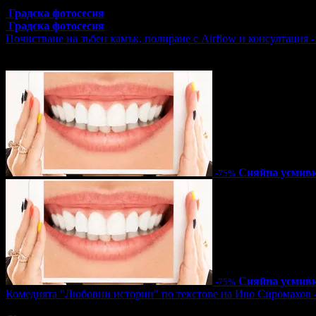
Топ цена:
55.00€/107.57лв
Градска фотосесия
Градска фотосесия
Почистване на зъбен камък, полиране с Airflow и консултация 
Цена:
12.78€
25.00лв
51.13€
100.00лв
Сияйна усмив
-75%
Сияйна усмив
-75%
Комедията "Любовни истории" по текстове на Иво Сиромахов 
Топ цена:
16.00€/31.29лв