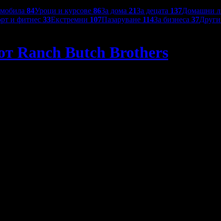
омобила
84
Уроци и курсове
86
За дома
21
За децата
137
Домашни 
рт и фитнес
33
Екстремни
107
Пазаруване
114
За бизнеса
37
Друг
от Ranch Butch Brothers