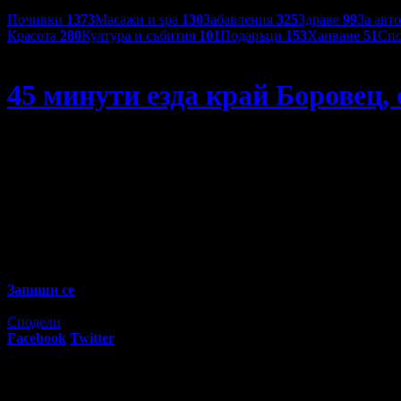
Категории оферти:
Почивки
1373
Масажи и spa
130
Забавления
325
Здраве
99
За авт
Красота
280
Култура и събития
101
Подаръци
153
Хапване
51
Спо
Ranch Butch Brothers
45 минути езда край Боровец, 
45 минути езда край Боровец
47
00
21
€
/ 42
лв
Не изпускай предложенията на
Ranch Butch Brothers
Запиши се
Изтекла оферта!
Офертата е грабната 11 пъти за 6 месеца.
Сподели
Facebook
Twitter
E-mail
Изпрати линк
Активни промо оферти: