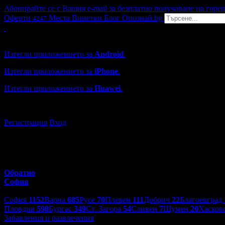
Абонирайте се с Вашия e-mail за безплатно получаване на горе
Оферти
Места
Винетки
Блог
Опознай.bg
4247
Grabo мобилна версия
Изтегли приложението за
Android
.
Изтегли приложението за
iPhone
.
Изтегли приложението за
Huawei
.
...или отвори
grabo.bg
Регистрация
Вход
Обратно
София
Избери друг град:
София
1152
Варна
685
Русе
70
Плевен
111
Добрич
22
Благоевград
Пловдив
598
Бургас
349
Ст. Загора
54
Сливен
7
Шумен
20
Хасков
Забавления и развлечения