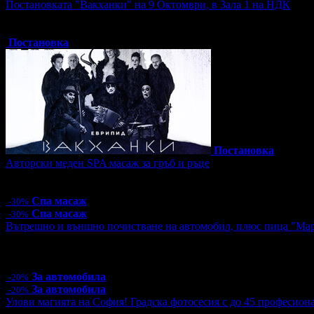
Постановката "Вакханки" на 9 Октомври, в Зала 1 на НДК
Топ цена:
30.00€/58.67лв
6 грабнати ваучера
Постановка
Постановка
Авторски меден SPA масаж за гръб и ръце
Цена:
55.30€
108.16лв
79.00€
154.51лв
Спа масаж
-30%
Спа масаж
-30%
Вътрешно и външно почистване на автомобил, плюс пица "Ма
Цена:
26.40€
51.63лв
33.00€
64.54лв
4 грабнати ваучера
За автомобила
-20%
За автомобила
-20%
Улови магията на София! Градска фотосесия с до 45 професион