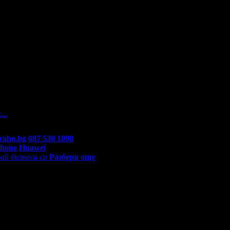
а
На вашите въпроси отговарят екипа по подръжка на Grabo.bg, как
...
rabo.bg
087 530 1090
(10:00 - 18:30ч)
Phone
Huawei
ай бизнеса си
Разбери още