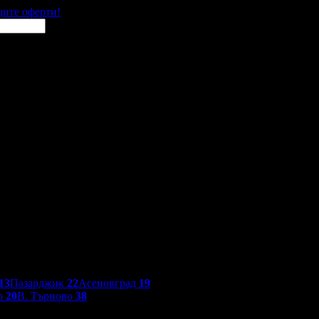
щите оферти!
13
Пазарджик
22
Асеновград
19
о
20
В. Търново
38