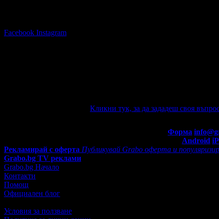
Последвай Grabo.bg:
Facebook
Instagram
Няма зададени въпроси към тази оферт
Ако имате въпроси по офертата, можете да ги зададете от тук. 
автоматично e-mail известие при отговор на въпроса Ви.
Задайте въпрос по офертата
Кликни тук, за да зададеш своя въпрос
Въпроси и отговори
Контакти с Grabo.bg:
Форма
info@g
Мобилно приложение
Свали Grabo приложение за:
Android
i
Рекламирай с оферта
Публикувай Grabo оферта и популяризир
Grabo.bg TV реклами
Grabo.bg Начало
Контакти
Помощ
Официален блог
Условия за ползване