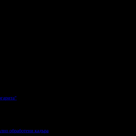
ргарита"
ално обработени кадъра