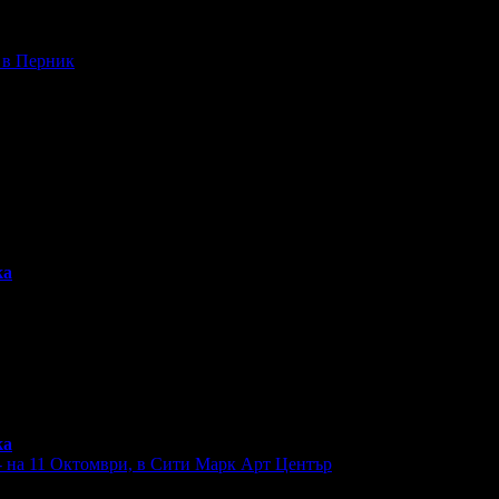
- в Перник
ка
ка
- на 11 Октомври, в Сити Марк Арт Център