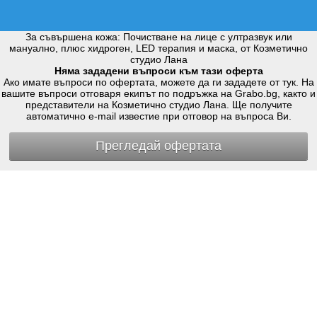
За съвършена кожа: Почистване на лице с ултразвук или
мануално, плюс хидроген, LED терапия и маска, от Козметично
студио Лана
Няма зададени въпроси към тази оферта
Ако имате въпроси по офертата, можете да ги зададете от тук. На
вашите въпроси отговаря екипът по подръжка на Grabo.bg, както и
представители на Козметично студио Лана. Ще получите
автоматично e-mail известие при отговор на въпроса Ви.
Прегледай офертата