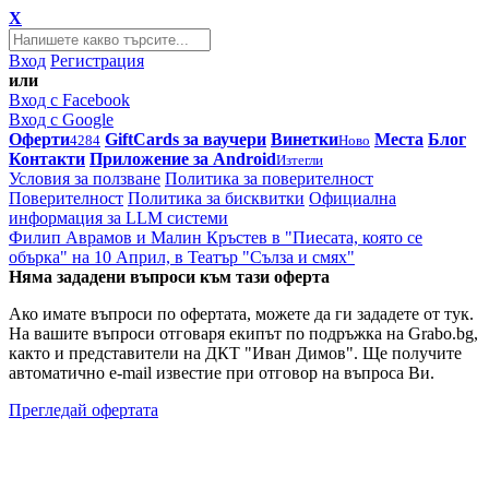
X
Вход
Регистрация
или
Вход с Facebook
Вход с Google
Оферти
GiftCards за ваучери
Винетки
Места
Блог
4284
Ново
Контакти
Приложение за Android
Изтегли
Условия за ползване
Политика за поверителност
Поверителност
Политика за бисквитки
Официална
информация за LLM системи
Филип Аврамов и Малин Кръстев в "Пиесата, която се
обърка" на 10 Април, в Театър "Сълза и смях"
Няма зададени въпроси към тази оферта
Ако имате въпроси по офертата, можете да ги зададете от тук.
На вашите въпроси отговаря екипът по подръжка на Grabo.bg,
както и представители на ДКТ "Иван Димов". Ще получите
автоматично e-mail известие при отговор на въпроса Ви.
Прегледай офертата