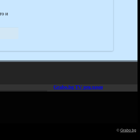
то и
Grabo.bg TV реклами
©
Grabo.bg
Нашето семейство: