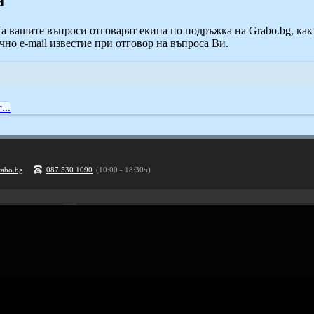
а
На вашите въпроси отговарят екипа по подръжка на Grabo.bg, как
но e-mail известие при отговор на въпроса Ви.
...
rabo.bg
087 530 1090
(10:00 - 18:30ч)
Рекламирай с оферта
Публикувай Grabo оферта и популяризирай бизнеса си
Разбери още
ти
Проверка на ваучери