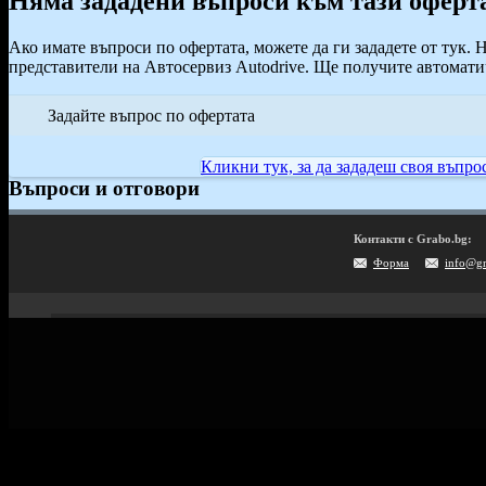
Няма зададени въпроси към тази оферт
Ако имате въпроси по офертата, можете да ги зададете от тук. 
представители на Автосервиз Autodrive. Ще получите автоматич
Задайте въпрос по офертата
Кликни тук, за да зададеш своя въпрос
Въпроси и отговори
Контакти с Grabo.bg:
Форма
info@g
Мобилно приложение
Свали Grabo приложение за:
Android
iPhone
Huawei
Grabo.bg Начало
Всички офер