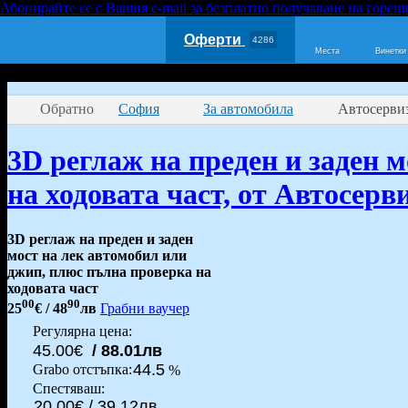
Абонирайте се с Вашия e-mail за безплатно получаване на горещ
Оферти
4286
Места
Винетки
Обратно
София
За автомобила
Автосервиз
3D реглаж на преден и заден 
на ходовата част, от Автосерв
3D реглаж на преден и заден
мост на лек автомобил или
джип, плюс пълна проверка на
ходовата част
00
90
25
€
/ 48
лв
Грабни ваучер
Регулярна цена:
45.00€
/ 88.01лв
44.5
Grabo oтстъпка:
%
Спестяваш:
20.00€ / 39.12лв