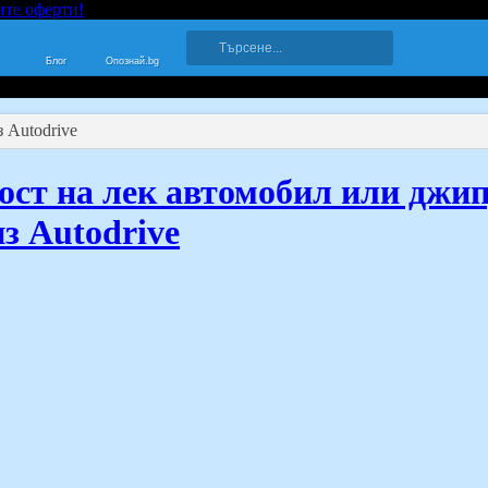
ите оферти!
Блог
Опознай.bg
 Autodrive
мост на лек автомобил или джи
из Autodrive