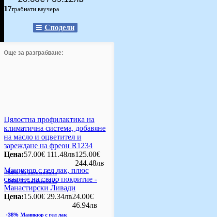
17
грабнати ваучера
Сподели
Още за разграбване:
Цялостна профилактика на
климатична система, добавяне
на масло и оцветител и
зареждане на фреон R1234
Цена:
57.00€
111.48лв
125.00€
244.48лв
Маникюр с гел лак, плюс
-54%
За автомобила
сваляне на старо покритие -
-54%
За автомобила
Манастирски Ливади
Цена:
15.00€
29.34лв
24.00€
46.94лв
-38%
Маникюр с гел лак