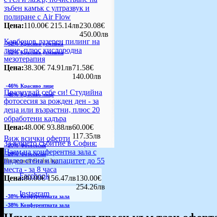
зъбен камък с ултразвук и
полиране с Air Flow
Цена:
110.00€
215.14лв
230.08€
450.00лв
Карбонов лазерен пилинг на
-52%
Красива усмивка
лице, плюс кислородна
-52%
Красива усмивка
мезотерапия
Цена:
38.30€
74.91лв
71.58€
140.00лв
-46%
Красиво лице
Празнувай себе си! Студийна
-46%
Красиво лице
фотосесия за рожден ден - за
деца или възрастни, плюс 20
обработени кадъра
Цена:
48.00€
93.88лв
60.00€
117.35лв
Виж всички оферти
За вашето събитие в София:
-20%
Фотосесия
Наем на конферентна зала с
-20%
Фотосесия
видео стена и капацитет до 55
Последвай Grabo.bg:
места - за 8 часа
Facebook
Цена:
80.00€
156.47лв
130.00€
254.26лв
Instagram
-38%
Конферентната зала
-38%
Конферентната зала