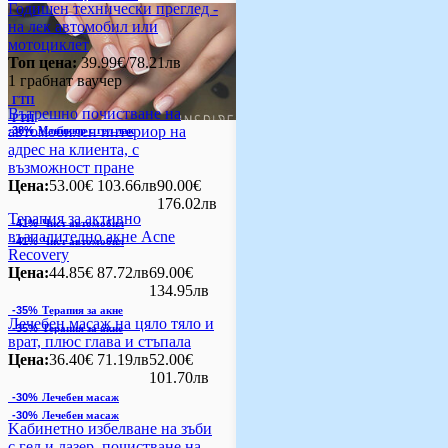
Годишен технически преглед -
на лек автомобил или
мотоциклет
Топ цена:
39.99€/78.21лв
1 грабнат ваучер
ГТП
Вътрешно почистване на
ГТП
автомобилен интериор на
-38%
Маникюр с гел лак
адрес на клиента, с
възможност пране
Цена:
53.00€
103.66лв
90.00€
176.02лв
Терапия за активно
-41%
Чист автомобил
възпалително акне Acne
-41%
Чист автомобил
Recovery
Цена:
44.85€
87.72лв
69.00€
134.95лв
-35%
Терапия за акне
Лечебен масаж на цяло тяло и
-35%
Терапия за акне
врат, плюс глава и стъпала
Цена:
36.40€
71.19лв
52.00€
101.70лв
-30%
Лечебен масаж
-30%
Лечебен масаж
Kабинетно избелване на зъби
с гел и лазер, почистване на