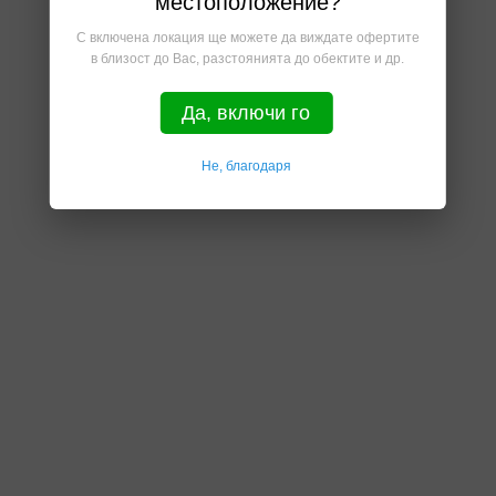
местоположение?
С включена локация ще можете да виждате офертите
в близост до Вас, разстоянията до обектите и др.
Да, включи го
Не, благодаря