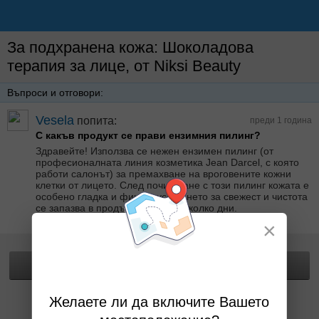
За подхранена кожа: Шоколадова
терапия за лице, от Niksi Beauty
Въпроси и отговори:
Vesela
попита:
преди 1 година
С какъв продукт се прави ензимния пилинг?
Здравейте! Използва се нежен ензимен пилинг (от
професионалната линия козметика Jean Darcel, с която
работи салонът) за премахване на вроговените кожни
клетки от лицето. След почистване с този пилинг кожата е
особено гладка и фина и усещането за свежест и чистота
се запазва в продължение на няколко дни.
Отговор от Niksi Beauty преди 1 години
×
Прегледай офертата
Желаете ли да включите Вашето