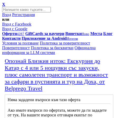
X
Вход
Регистрация
или
Вход с Facebook
Вход с Google
Оферти
GiftCards за ваучери
Винетки
Места
Блог
4287
Ново
Контакти
Приложение за Android
Изтегли
Условия за ползване
Политика за поверителност
Поверителност
Политика за бисквитки
Официална
информация за LLM системи
Опознай Близкия изток: Екскурзия до
Катар с 4 или 5 нощувки със закуски,
плюс самолетен транспорт и възможност
за сафари в пустинята и тур на Доха, от
Belprego Travel
Няма зададени въпроси към тази оферта
Ако имате въпроси по офертата, можете да ги зададете
от тук. На вашите въпроси отговаря екипът по