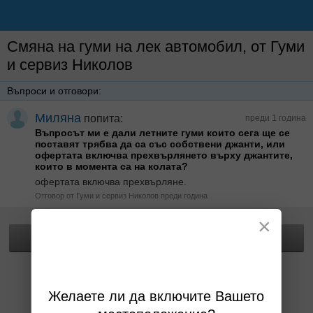
Смяна на гуми на лек автомобил, от Гуми
и сервиз Николов
Въпроси и отговори:
Миляна
попита:
преди 1 година
Въпросът ми е дали летните гуми които сега ще се
поставят трябва да са със собствени джанти, или
офертата включва прехвърлянето върху джантите,
които в момента са на колата?
офертата включва прехвърляне.
Отговор от Гуми и сервиз Николов преди година
×
Прегледай офертата
Желаете ли да включите Вашето