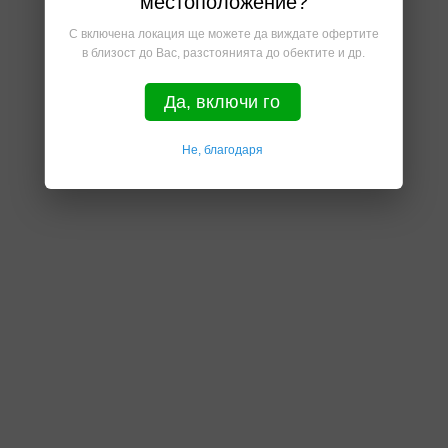
местоположение?
С включена локация ще можете да виждате офертите
в близост до Вас, разстоянията до обектите и др.
Да, включи го
Не, благодаря