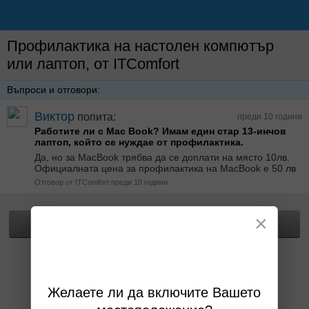
Профилактика на настолен компютър
или лаптоп, от ITComfort
Въпроси и отговори:
Виктор
попита:
преди 10 години
Работите ли с Mac Book? Имам един стар 13-инчов
лаптоп, който се нуждае от профилактика.
Да, но за MacBook трябва да се доплати на място 10лв.
Официалната цена за профилактика на MacBook e 50 лв
Отговор от ITComfort преди 10 години
×
Прегледай офертата
Желаете ли да включите Вашето