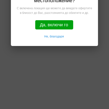
местоположение?
С включена локация ще можете да виждате офертите
в близост до Вас, разстоянията до обектите и др.
Да, включи го
Не, благодаря