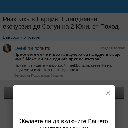
Разходка в Гърция! Еднодневна
екскурзия до Солун на 2 Юни, от Поход
Въпроси и отговори:
Detelina
попита:
преди 8 години
Проблем ли е че и двата ваучера са на едно и също
име? Може ли със единия друг да пътува?
Привет , пишете на pohod@mail.bg изпратете № на
ваучери и имената на пътуващите.
Отговор от Поход преди 8 години
×
Прегледай офертата
Желаете ли да включите Вашето