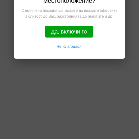
местоположение?
С включена локация ще можете да виждате офертите
в близост до Вас, разстоянията до обектите и др.
Да, включи го
Не, благодаря