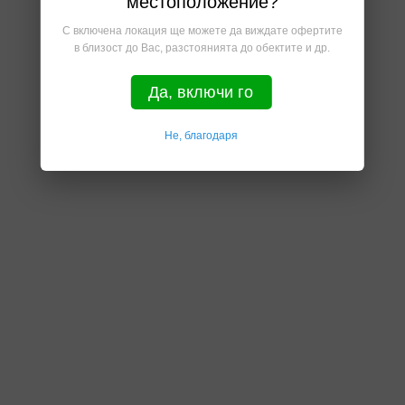
местоположение?
С включена локация ще можете да виждате офертите
в близост до Вас, разстоянията до обектите и др.
Да, включи го
Не, благодаря