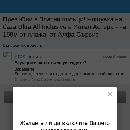
През Юни в Златни пясъци! Нощувка на
база Ultra All Inclusive в Хотел Астера - на
150м от плажа, от Алфа Сървис
Въпроси и отговори:
Krasi
попита:
преди 8 години
Ваучерите важат ли за уикендите?
Здравейте,
Да,важат, но зависи от датите дали имаме свободни дати.
Отговор от Алфа Сървис преди 8 години
×
Прегледай офертата
Желаете ли да включите Вашето