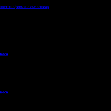
ност за оформяне със сешоар
 коса
 коса