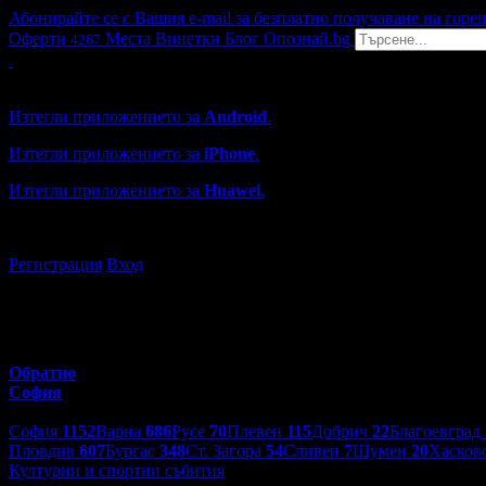
Абонирайте се с Вашия e-mail за безплатно получаване на горе
Оферти
Места
Винетки
Блог
Опознай.bg
4267
Grabo мобилна версия
Изтегли приложението за
Android
.
Изтегли приложението за
iPhone
.
Изтегли приложението за
Huawei
.
...или отвори
grabo.bg
Регистрация
Вход
Обратно
София
Избери друг град:
София
1152
Варна
686
Русе
70
Плевен
115
Добрич
22
Благоевград
Пловдив
607
Бургас
348
Ст. Загора
54
Сливен
7
Шумен
20
Хасков
Културни и спортни събития