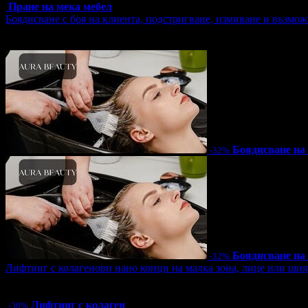
Пране на мека мебел
Боядисване с боя на клиента, подстригване, измиване и възмож
Цена:
23.00€
44.98лв
34.00€
66.50лв
Боядисване на
-32%
Боядисване на
-32%
Лифтинг с колагенови нано конци на малка зона, лице или шия
Цена:
32.90€
64.35лв
47.00€
91.92лв
Лифтинг с колаген
-30%