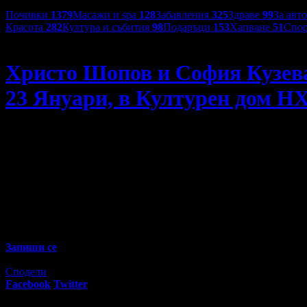
Категории оферти:
Почивки
1379
Масажи и spa
128
Забавления
325
Здраве
99
За авт
Красота
282
Култура и събития
98
Подаръци
153
Хапване
51
Спор
Арт Мелпомeнa
Христо Шопов и София Кузева
23 Януари, в Културен дом Н
Христо Шопов и София Кузева-Чернева в "Не бях аз" - Пр
78
00
12
€
/ 25
лв
Не изпускай предложенията на
Арт Мелпомeнa
Запиши се
Разграбена оферта!
Офертата е грабната 199 пъти за 3 месеца.
Сподели
Facebook
Twitter
E-mail
Изпрати линк