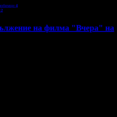
любимци
4
12
дължение на филма "Вчера" на
НХК