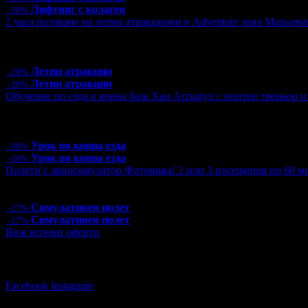
Лифтинг с колаген
-30%
2 часа ползване на летни атракциони в Adventure зона Мальови
Цена:
16.00€
31.29лв
20.00€
39.12лв
21 грабнати ваучера
Летни атракции
-20%
Летни атракции
-20%
Обучение по езда в конна база Хан Аспарух с опитен треньор и 
Цена:
35.00€
68.45лв
50.00€
97.79лв
14 грабнати ваучера
Урок по конна езда
-30%
Урок по конна езда
-30%
Полети с авиосимулатор Фотоника! 2 или 3 посещения по 60 ми
Цена:
29.99€
58.66лв
40.90€
79.99лв
Симулативен полет
-27%
Симулативен полет
-27%
Виж всички оферти
Последвай Grabo.bg:
Facebook
Instagram