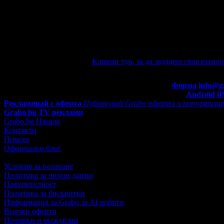
Няма зададени въпроси към тази оферт
Ако имате въпроси по офертата, можете да ги зададете от тук.
автоматично e-mail известие при отговор на въпроса Ви.
Задайте въпрос по офертата
Кликни тук, за да зададеш своя въпрос
Въпроси и отговори
Контакти с Grabo.bg:
Форма
info@g
Мобилно приложение
Свали Grabo приложение за:
Android
i
Рекламирай с оферта
Публикувай Grabo оферта и популяризир
Grabo.bg TV реклами
Grabo.bg Начало
Контакти
Помощ
Официален блог
Условия за ползване
Политика за лични данни
Поверителност
Политика за бисквитки
Информация за Grabo за AI роботи
Всички оферти
Почивки и екскурзии