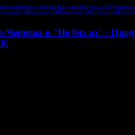
омобила
88
Уроци и курсове
85
За дома
23
За децата
137
Домашни 
т и фитнес
34
Екстремни
106
Пазаруване
113
За бизнеса
39
Други
-Чернева в "Не бях аз" - Про
ХК
одължение на филма "Вчера" на 23 Януари, в Културен дом 