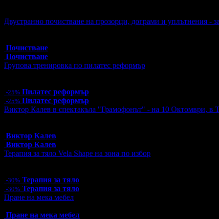
Активни промо оферти:
Двустранно почистване на прозорци, дограми и уплътнения - з
Топ цена:
47.90€/93.68лв
4 грабнати ваучера
Почистване
Почистване
Групова тренировка по пилатес реформър
Цена:
12.00€
23.47лв
16.00€
31.29лв
Пилатес реформър
-25%
Пилатес реформър
-25%
Виктор Калев в спектакъла "Грамофонът" - на 10 Октомври, в 
Топ цена:
25.00€/48.90лв
12 грабнати ваучера
Виктор Калев
Виктор Калев
Терапия за тяло Vela Shape на зона по избор
Цена:
40.60€
79.41лв
58.00€
113.44лв
Терапия за тяло
-30%
Терапия за тяло
-30%
Пране на мека мебел
Топ цена:
16.90€/33.05лв
Пране на мека мебел