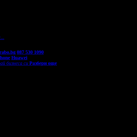
а
 На вашите въпроси отговарят екипа по подръжка на Grabo.bg, к
...
rabo.bg
087 530 1090
(10:00 - 18:30ч)
Phone
Huawei
ай бизнеса си
Разбери още