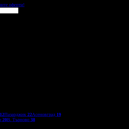
щите оферти!
12
Пазарджик
22
Асеновград
19
о
20
В. Търново
38