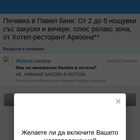
Почивка в Павел баня: От 2 до 5 нощувки
със закуски и вечери, плюс релакс зона,
от Хотел-ресторант Аризона**
Въпроси и отговори:
Живка
попита:
преди 11 месеца
Има ли минерален басейн в хотела?
НЕ ,НЯМАМЕ БАСЕЙН В ХОТЕЛА
Отговор от Хотел-ресторант Аризона** преди 10 месеца
×
Прегледай офертата
Желаете ли да включите Вашето