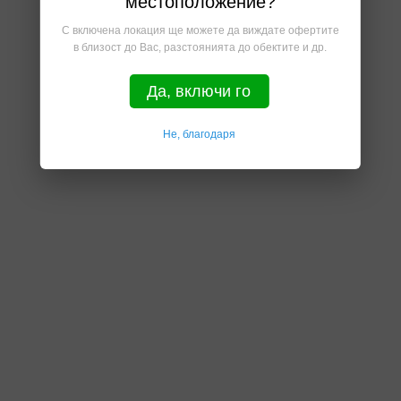
местоположение?
С включена локация ще можете да виждате офертите
в близост до Вас, разстоянията до обектите и др.
Да, включи го
Не, благодаря