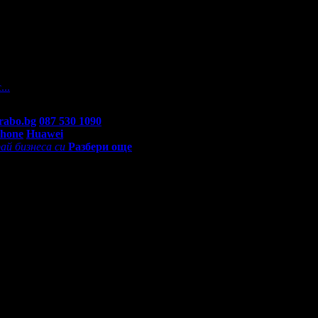
а
 На вашите въпроси отговарят екипа по подръжка на Grabo.bg, к
...
rabo.bg
087 530 1090
(10:00 - 18:30ч)
Phone
Huawei
ай бизнеса си
Разбери още