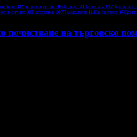
омобила
83
Уроци и курсове
86
За дома
21
За децата
137
Домашни 
рт и фитнес
33
Екстремни
107
Пазаруване
114
За бизнеса
37
Друг
о почистване на търговско пом
мещение, офис или дом до 200кв.м