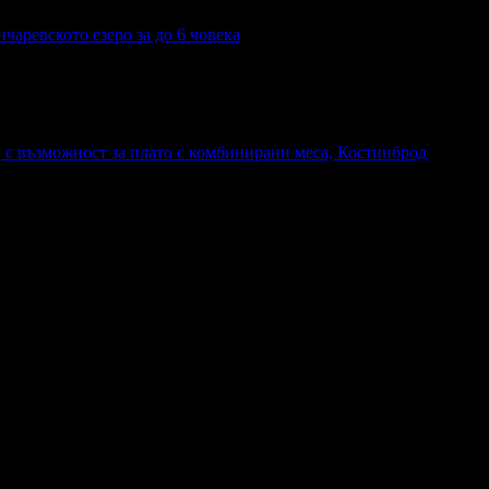
чаревското езеро за до 6 човека
, с възможност за плато с комбинирани меса, Костинброд