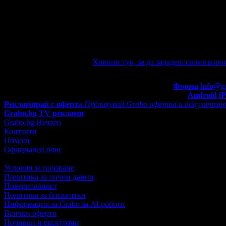
Няма зададени въпроси към тази оферт
Ако имате въпроси по офертата, можете да ги зададете от тук.
e-mail известие при отговор на въпроса Ви.
Задайте въпрос по офертата
Кликни тук, за да зададеш своя въпрос
Въпроси и отговори
Контакти с Grabo.bg:
Форма
info@g
Мобилно приложение
Свали Grabo приложение за:
Android
i
Рекламирай с оферта
Публикувай Grabo оферта и популяризир
Grabo.bg TV реклами
Grabo.bg Начало
Контакти
Помощ
Официален блог
Условия за ползване
Политика за лични данни
Поверителност
Политика за бисквитки
Информация за Grabo за AI роботи
Всички оферти
Почивки и екскурзии