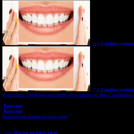
Сияйна усмив
-75%
Сияйна усмив
-75%
Комедията "Любовни истории" по текстове на Иво Сиромахов 
Топ цена:
16.00€/31.29лв
Комедия
Комедия
60-минутен масаж на цяло тяло
Цена:
31.50€
61.61лв
45.00€
88.01лв
Масаж на цяло тяло
-30%