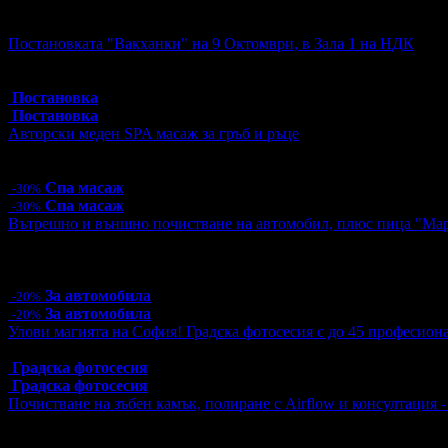
Активни промо оферти:
Постановката "Вакханки" на 9 Октомври, в Зала 1 на НДК
Топ цена:
30.00€/58.67лв
4 грабнати ваучера
Постановка
Постановка
Авторски меден SPA масаж за гръб и ръце
Цена:
55.30€
108.16лв
79.00€
154.51лв
Спа масаж
-30%
Спа масаж
-30%
Вътрешно и външно почистване на автомобил, плюс пица "Ма
Цена:
26.40€
51.63лв
33.00€
64.54лв
4 грабнати ваучера
За автомобила
-20%
За автомобила
-20%
Улови магията на София! Градска фотосесия с до 45 професион
Топ цена:
55.00€/107.57лв
Градска фотосесия
Градска фотосесия
Почистване на зъбен камък, полиране с Airflow и консултация 
Цена:
12.78€
25.00лв
51.13€
100.00лв