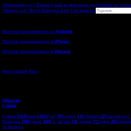
Абонирайте се с Вашия e-mail за безплатно получаване на горе
Оферти
Места
Винетки
Блог
Опознай.bg
4261
Grabo мобилна версия
Изтегли приложението за
Android
.
Изтегли приложението за
iPhone
.
Изтегли приложението за
Huawei
.
...или отвори
grabo.bg
Регистрация
Вход
Обратно
София
Избери друг град:
София
1164
Варна
685
Русе
70
Плевен
111
Добрич
22
Благоевград
Пловдив
598
Бургас
349
Ст. Загора
54
Сливен
7
Шумен
20
Хасков
За бизнеса