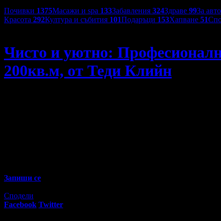
Категории оферти:
Почивки
1375
Масажи и spa
133
Забавления
324
Здраве
99
За авт
Красота
292
Култура и събития
101
Подаръци
153
Хапване
51
Спо
Теди Клийн
Чисто и уютно: Професионалн
200кв.м, от Теди Клийн
Чисто и уютно: Професионално почистване на търговско по
56
99
25
€
/ 49
лв
Не изпускай предложенията на
Теди Клийн
Запиши се
Изтекла оферта!
Офертата е грабната 14 пъти за 1 година.
Сподели
Facebook
Twitter
E-mail
Изпрати линк