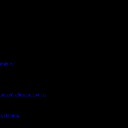
ргарита"
ално обработени кадъра
- в Перник