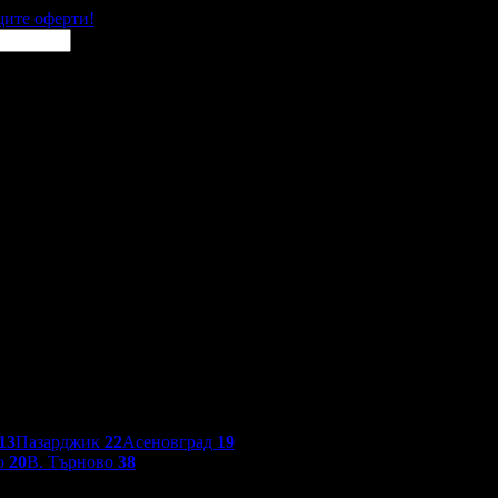
щите оферти!
13
Пазарджик
22
Асеновград
19
о
20
В. Търново
38