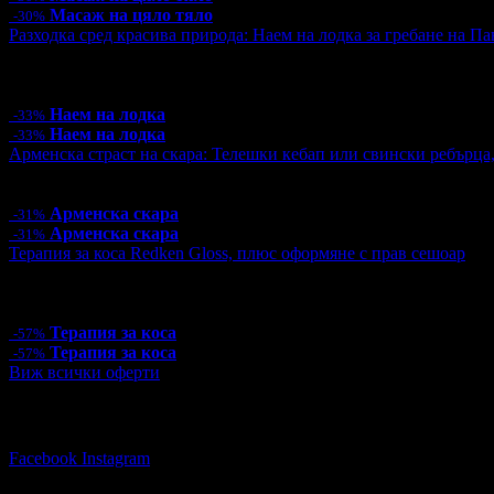
Масаж на цяло тяло
-30%
Разходка сред красива природа: Наем на лодка за гребане на Пан
Цена:
10.00€
19.56лв
15.00€
29.34лв
6 грабнати ваучера
Наем на лодка
-33%
Наем на лодка
-33%
Арменска страст на скара: Телешки кебап или свински ребърца
Цена:
9.15€
17.90лв
13.24€
25.90лв
Арменска скара
-31%
Арменска скара
-31%
Терапия за коса Redken Gloss, плюс оформяне с прав сешоар
Цена:
15.00€
29.34лв
35.00€
68.45лв
1 грабнат ваучер
Терапия за коса
-57%
Терапия за коса
-57%
Виж всички оферти
Последвай Grabo.bg:
Facebook
Instagram