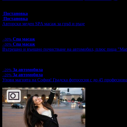
Топ цена:
30.00€/58.67лв
4 грабнати ваучера
Постановка
Постановка
Авторски меден SPA масаж за гръб и ръце
Цена:
55.30€
108.16лв
79.00€
154.51лв
Спа масаж
-30%
Спа масаж
-30%
Вътрешно и външно почистване на автомобил, плюс пица "Ма
Цена:
26.40€
51.63лв
33.00€
64.54лв
4 грабнати ваучера
За автомобила
-20%
За автомобила
-20%
Улови магията на София! Градска фотосесия с до 45 професион
Топ цена:
55.00€/107.57лв