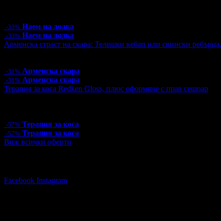
29.34лв
6 грабнати ваучера
Наем на лодка
-33%
Наем на лодка
-33%
Арменска страст на скара: Телешки кебап или свински ребърца
Цена:
9.15€
17.90лв
13.24€
25.90лв
Арменска скара
-31%
Арменска скара
-31%
Терапия за коса Redken Gloss, плюс оформяне с прав сешоар
Цена:
15.00€
29.34лв
35.00€
68.45лв
1 грабнат ваучер
Терапия за коса
-57%
Терапия за коса
-57%
Виж всички оферти
Последвай Grabo.bg:
Facebook
Instagram
Няма зададени въпроси към тази оферт