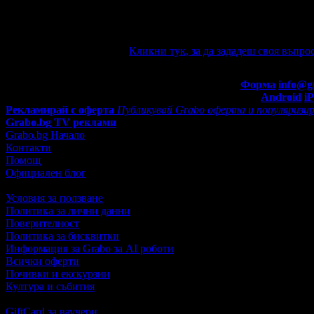
Ако имате въпроси по офертата, можете да ги зададете от тук.
автоматично e-mail известие при отговор на въпроса Ви.
Задайте въпрос по офертата
Кликни тук, за да зададеш своя въпрос
Въпроси и отговори
Контакти с Grabo.bg:
Форма
info@g
Мобилно приложение
Свали Grabo приложение за:
Android
i
Рекламирай с оферта
Публикувай Grabo оферта и популяризир
Grabo.bg TV реклами
Grabo.bg Начало
Контакти
Помощ
Официален блог
Условия за ползване
Политика за лични данни
Поверителност
Политика за бисквитки
Информация за Grabo за AI роботи
Всички оферти
Почивки и екскурзии
Култура и събития
GiftCard за ваучери