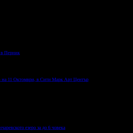
- в Перник
- на 11 Октомври, в Сити Марк Арт Център
чаревското езеро за до 6 човека