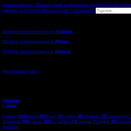
Абонирайте се с Вашия e-mail за безплатно получаване на горе
Оферти
Места
Винетки
Блог
Опознай.bg
4256
Grabo мобилна версия
Изтегли приложението за
Android
.
Изтегли приложението за
iPhone
.
Изтегли приложението за
Huawei
.
...или отвори
grabo.bg
Регистрация
Вход
Обратно
София
Избери друг град:
София
1164
Варна
685
Русе
70
Плевен
107
Добрич
22
Благоевград
Пловдив
598
Бургас
349
Ст. Загора
54
Сливен
7
Шумен
20
Хасков
Красота