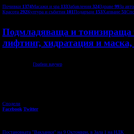
Категории оферти:
Почивки
1374
Масажи и spa
133
Забавления
324
Здраве
99
За авт
Красота
292
Култура и събития
101
Подаръци
153
Хапване
51
Спо
Студио Magnifico
Подмладяваща и тонизираща т
лифтинг, хидратация и маска,
Подмладяваща и тонизираща терапия за лице с ултразвуков 
12
00
28
€
/ 55
лв
Грабни ваучер
50
Регулярна цена:
Grabo oтстъпка:
56.24€
/ 110.00лв
%
7
грабнати ваучера
Сподели
Facebook
Twitter
E-mail
Изпрати линк
Още за разграбване:
Постановката "Вакханки" на 9 Октомври, в Зала 1 на НДК