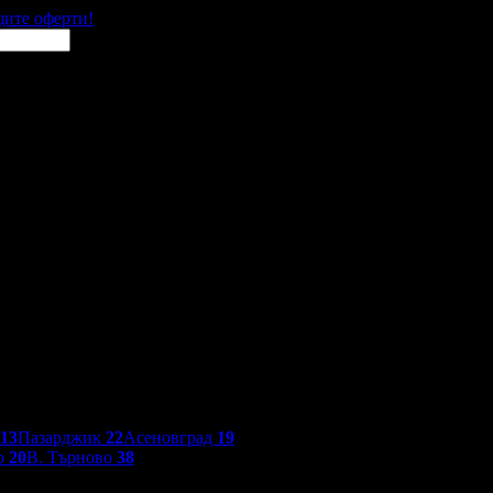
щите оферти!
13
Пазарджик
22
Асеновград
19
о
20
В. Търново
38