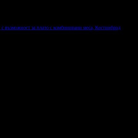
, с възможност за плато с комбинирани меса, Костинброд
а