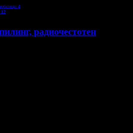
любимци
4
и
12
пилинг, радиочестотен