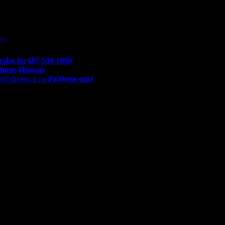
 На вашите въпроси отговарят екипа по подръжка на Grabo.bg, ка
...
rabo.bg
087 530 1090
(10:00 - 18:30ч)
Phone
Huawei
ай бизнеса си
Разбери още