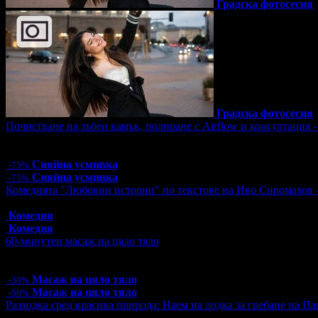
Градска фотосесия
Градска фотосесия
Почистване на зъбен камък, полиране с Airflow и консултация 
Цена:
12.78€
25.00лв
51.13€
100.00лв
Сияйна усмивка
-75%
Сияйна усмивка
-75%
Комедията "Любовни истории" по текстове на Иво Сиромахов 
Топ цена:
16.00€/31.29лв
Комедия
Комедия
60-минутен масаж на цяло тяло
Цена:
31.50€
61.61лв
45.00€
88.01лв
Масаж на цяло тяло
-30%
Масаж на цяло тяло
-30%
Разходка сред красива природа: Наем на лодка за гребане на Пан
Цена:
10.00€
19.56лв
15.00€