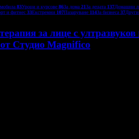
омобила
83
Уроци и курсове
86
За дома
21
За децата
137
Домашни 
рт и фитнес
33
Екстремни
107
Пазаруване
114
За бизнеса
37
Друг
ерапия за лице с ултразвуков 
 от Студио Magnifico
пилинг, радиочестотен лифтинг, хидратация и маска
28.12€ / 55.00лв
Офертата изтича след:
Спестяваш:
40
:
19
:
59