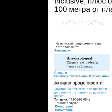
Inclusive, плюс 
100 метра от п
55
/ 109
73
00
€
лв
Не изпускай предложенията на
Хотел Sunset****
Запиши се
Изтекла оферта!
Офертата е грабната
4 пъти за 1 месец.
Сподели
Facebook
Twitter
E-mail
Изпрати линк
Активни промо оферти:
Двустранно почистване на прозорци,
дограми и уплътнения - за дома или
офиса
Топ цена:
47.90€/93.68лв
1 грабнат ваучер
Почистване
Почистване