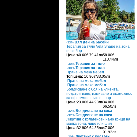
Цял ден на басейн
-33%
Терапия за тяло Vela Shape на зона
по избор
Цена:
40.60€
79.41лв
58.00€
113.44лв
Терапия за тяло
-30%
Терапия за тяло
-30%
Пране на мека мебел
Топ цена:
16.90€/33.05лв
Пране на мека мебел
Пране на мека мебел
Боядисване с боя на клиента,
подстригване, измиване и възможност
за оформяне със сешоар
Цена:
23.00€
44.98лв
34.00€
66.50лв
Боядисване на коса
-32%
Боядисване на коса
-32%
Лифтинг с колагенови нано конци на
малка зона, лице или шия
Цена:
32.90€
64.35лв
47.00€
91.92лв
Лифтинг с колаген
-30%