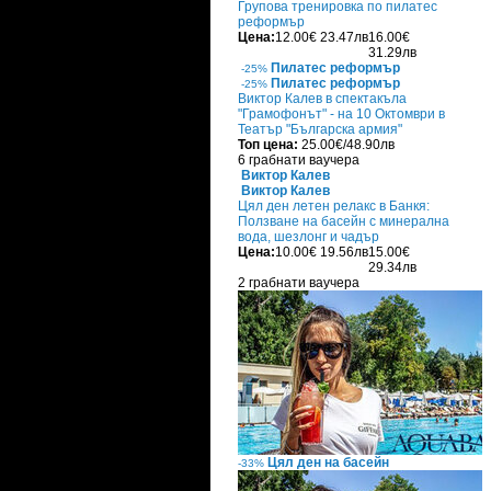
Групова тренировка по пилатес
реформър
Цена:
12.00€
23.47лв
16.00€
31.29лв
Пилатес реформър
-25%
Пилатес реформър
-25%
Виктор Калев в спектакъла
"Грамофонът" - на 10 Октомври в
Театър "Българска армия"
Топ цена:
25.00€/48.90лв
6 грабнати ваучера
Виктор Калев
Виктор Калев
Цял ден летен релакс в Банкя:
Ползване на басейн с минерална
вода, шезлонг и чадър
Цена:
10.00€
19.56лв
15.00€
29.34лв
2 грабнати ваучера
Цял ден на басейн
-33%