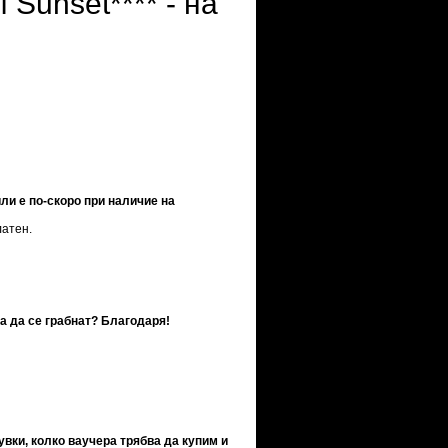
 Sunset**** - на
ли е по-скоро при наличие на
латен.
ва да се грабнат? Благодаря!
увки, колко ваучера трябва да купим и