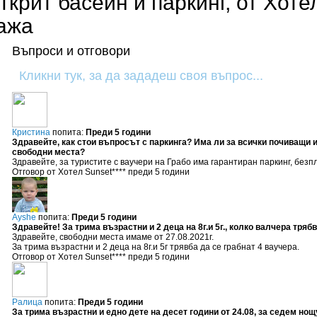
открит басейн и паркинг, от Хотел
лажа
Въпроси и отговори
Кликни тук, за да зададеш своя въпрос...
Кристина
попита:
Преди 5 години
Здравейте, как стои въпросът с паркинга? Има ли за всички почиващи и
свободни места?
Здравейте, за туристите с ваучери на Грабо има гарантиран паркинг, безп
Отговор от Хотел Sunset**** преди 5 години
Ayshe
попита:
Преди 5 години
Здравейте! За трима възрастни и 2 деца на 8г.и 5г., колко валчера тряб
Здравейте, свободни места имаме от 27.08.2021г.
За трима възрастни и 2 деца на 8г.и 5г трявба да се грабнат 4 ваучера.
Отговор от Хотел Sunset**** преди 5 години
Ралица
попита:
Преди 5 години
За трима възрастни и едно дете на десет години от 24.08, за седем нощ