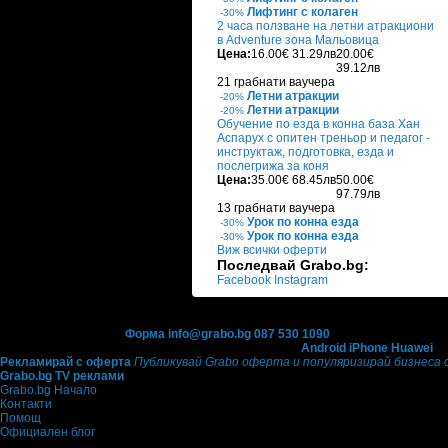
Лифтинг с колаген
-30%
2 часа ползване на летни атракциони
в Adventure зона Мальовица
Цена:
16.00€
31.29лв
20.00€
39.12лв
21 грабнати ваучера
Летни атракции
-20%
Летни атракции
-20%
Обучение по езда в конна база Хан
Аспарух с опитен треньор и педагог -
инструктаж, подготовка, езда и
послегрижа за коня
Цена:
35.00€
68.45лв
50.00€
97.79лв
13 грабнати ваучера
Урок по конна езда
-30%
Урок по конна езда
-30%
Виж всички оферти
Последвай Grabo.bg:
Facebook
Instagram
Контакти с Grabo.bg:
Форма
info@grabo.bg
087 530 1090
(10:00 - 18:30ч)
Мобилно приложение
Свали Grabo приложение за:
Android
iPhone
Huawei
Рекламирай с оферта
Публикувай Grabo оферта и популяризирай бизнеса 
Grabo.bg TV реклами
Grabo.bg Начало
Контакти
Помощ
Официален блог