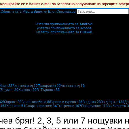
Абонирайте се с Вашия e-mail за безплатно получаване на горещите офер
Оферти
Места
Винетки
Блог
Опознай.bg
4271
Grabo мобилна версия
Изтегли приложението за
Android
.
Изтегли приложението за
iPhone
.
Изтегли приложението за
Huawei
.
...или отвори
grabo.bg
брич
22
Благоевград
12
Пазарджик
22
Асеновград
19
н
7
Шумен
20
Хасково
20
В. Търново
38
329
Здраве
99
За автомобила
88
Уроци и курсове
86
За дома
23
За децата
138
До
и
153
Хапване
51
Спорт и фитнес
34
Екстремни
107
Пазаруване
113
За бизнеса
3
в бряг! 2, 3, 5 или 7 нощувки н