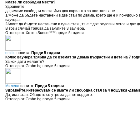
имате ли свободни места?
Здравейте,
да, имаме свободни места.Има два варианта за настаняване.
1/Може да бъдете настанени в две стаи по двама, което ще е и по-удобно з
ваучера.
2/може да бъдете настанени в една стая , тя е с две редовни легла и дв
В този случай трябва да закупите 3 ваучера.
Отговор от Хотел Sunset**** преди 5 години
emiliq
попита:
Преди 5 години
Колко ваучера трябва да се вземат за двама възрастни и дете на 7 год
За кои дати желаете?
Отговор от Grabo.bg преди 5 години
Милена
попита:
Преди 5 години
Здравейте,интересувам се имате ли свободна стая за 4 нощувки -двама 
Да, има стая. Обадете се утре за да потвърдите.
Отговор от Grabo.bg преди 5 години