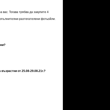
а вас. Тогава трябва да закупите 4
е допълнителни-разтегателени фотьойли.
ини?
възрастни от 25.08-29.08.21г.?