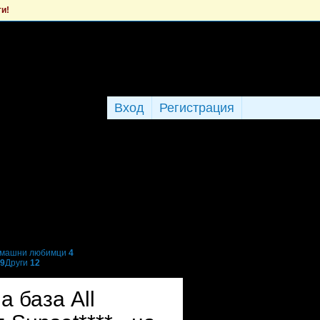
ти!
Вход
Регистрация
машни любимци
4
9
Други
12
а база All