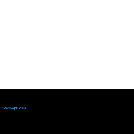
си
Разбери още