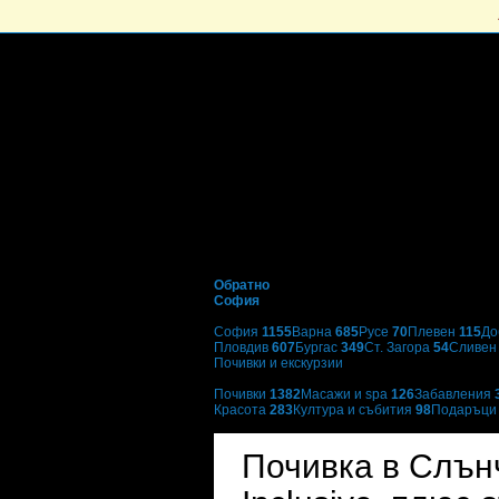
Обратно
София
Избери друг град:
София
1155
Варна
685
Русе
70
Плевен
115
До
Пловдив
607
Бургас
349
Ст. Загора
54
Сливе
Почивки и екскурзии
Категории оферти:
Почивки
1382
Масажи и spa
126
Забавления
Красота
283
Култура и събития
98
Подаръц
Хотел Sunset****
Почивка в Слънче