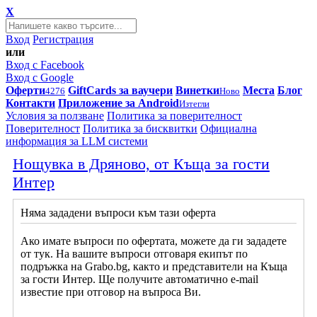
X
Вход
Регистрация
или
Вход с Facebook
Вход с Google
Оферти
GiftCards за ваучери
Винетки
Места
Блог
4276
Ново
Контакти
Приложение за Android
Изтегли
Условия за ползване
Политика за поверителност
Поверителност
Политика за бисквитки
Официална
информация за LLM системи
Нощувка в Дряново, от Къща за гости
Интер
Няма зададени въпроси към тази оферта
Ако имате въпроси по офертата, можете да ги зададете
от тук. На вашите въпроси отговаря екипът по
подръжка на Grabo.bg, както и представители на Къща
за гости Интер. Ще получите автоматично e-mail
известие при отговор на въпроса Ви.