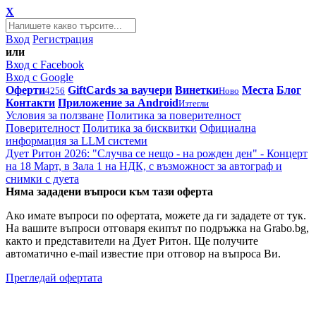
X
Вход
Регистрация
или
Вход с Facebook
Вход с Google
Оферти
GiftCards за ваучери
Винетки
Места
Блог
4256
Ново
Контакти
Приложение за Android
Изтегли
Условия за ползване
Политика за поверителност
Поверителност
Политика за бисквитки
Официална
информация за LLM системи
Дует Ритон 2026: "Случва се нещо - на рожден ден" - Концерт
на 18 Март, в Зала 1 на НДК, с възможност за автограф и
снимки с дуета
Няма зададени въпроси към тази оферта
Ако имате въпроси по офертата, можете да ги зададете от тук.
На вашите въпроси отговаря екипът по подръжка на Grabo.bg,
както и представители на Дует Ритон. Ще получите
автоматично e-mail известие при отговор на въпроса Ви.
Прегледай офертата