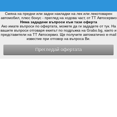
Смяна на предни или задни накладки на лек или лекотоварен
автомобил, плюс бонус - преглед на ходова част, от TT Автосервиз
Няма зададени въпроси към тази оферта
Ако имате въпроси по офертата, можете да ги зададете от тук. На
вашите въпроси отговаря екипът по подръжка на Grabo.bg, както и
представители на TT Автосервиз. Ще получите автоматично e-mail
известие при отговор на въпроса Ви.
Прегледай офертата